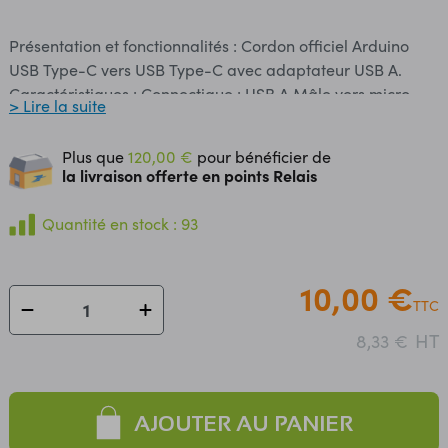
Présentation et fonctionnalités : Cordon officiel Arduino
USB Type-C vers USB Type-C avec adaptateur USB A.
Caractéristiques : Connectique : USB A Mâle vers micro-
> Lire la suite
USB B Mâle avec adaptateur USB Type-C Longueur: 1 m
Référence : Arduino USB Type-C Cable 2-in-1 TPX00094
Plus que
120,00 €
pour bénéficier de
la livraison offerte en points Relais
Quantité en stock : 93
10,00 €
TTC
HT
8,33 €
AJOUTER AU PANIER