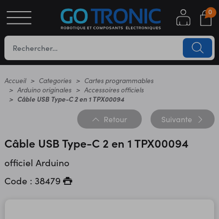
0
S
OTIQUE
UES
Accueil
Categories
Cartes programmables
Arduino originales
Accessoires officiels
Câble USB Type-C 2 en 1 TPX00094
Retour
Suivante
Câble USB Type-C 2 en 1 TPX00094
officiel Arduino
YC
Code : 38479