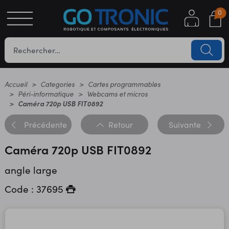
0
S
OTIQUE
UES
Accueil
Categories
Cartes programmables
Péri-informatique
Webcams et micros
Caméra 720p USB FIT0892
Précédente
Retour
Suivante
Caméra 720p USB FIT0892
angle large
YC
Code : 37695