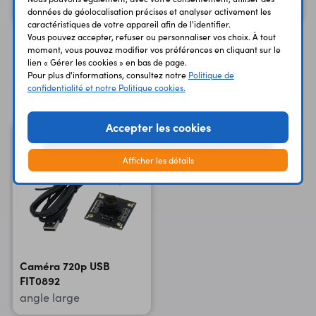
58,25 €
99,58 €
Code : 36437
Code : 36418
HT
HT
données de géolocalisation précises et analyser activement les
caractéristiques de votre appareil afin de l'identifier.
Vous pouvez accepter, refuser ou personnaliser vos choix. À tout
moment, vous pouvez modifier vos préférences en cliquant sur le
lien « Gérer les cookies » en bas de page.
Pour plus d'informations, consultez notre
Politique de
Vous avez déja consulté
confidentialité et notre Politique cookies.
Accepter les cookies
Afficher les détails
Caméra 720p USB
FIT0892
angle large