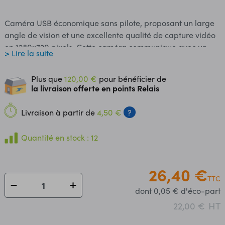
Caméra USB économique sans pilote, proposant un large
angle de vision et une excellente qualité de capture vidéo
en 1280x720 pixels. Cette caméra communique avec un
> Lire la suite
PC, une carte Jetson Nano, Raspberry Pi ou LattePanda via
le cordon USB inclus. Remarque: cette caméra ne
Plus que
120,00 €
pour bénéficier de
comporte pas de micro. Caractéristiques: Alimentation: 5
la livraison offerte en points Relais
Vcc via le cordon USB inclus Consommation: 120 à 220 mA
Résolutions: - MJPEG: 320x240 à 30 IPS, 352x288 à 30
Livraison à partir de
4,50 €
?
IPS, 640x480 à 25 IPS, 800x600 à 30 IPS et 1280x720 à 25
IPS (720p) - YUV2: 320x240 à 30 IPS, 352x288
Quantité en stock : 12
à 30 IPS, 640x480 à 25 IPS, 800x600 à 15 IPS et 1280x720
à 10 IPS (720p) Angle de vision: 140° Contrôle automatique
de l'exposition, des blancs et du gain Contrôle ajustable:
26,40 €
TTC
luminosité, contraste, saturation, teinte, gamma, balance
dont 0,05 € d'éco-part
des blancs et exposition Longueur du cordon USB: environ
1 m Protocole de communication: UVC Compatible
HT
22,00 €
OTG (uniquement sous Android) Température de service: 0