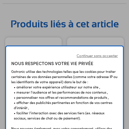
Produits liés à cet article
Continuer sans accepter
NOUS RESPECTONS VOTRE VIE PRIVÉE
Gotronic utilise des technologies telles que les cookies pour traiter
certaines de vos données personnelles (comme votre adresse IP ou
les identifiants de votre appareil) dans le but de :
• améliorer votre expérience utilisateur sur notre site ,
• mesurer l'audience et les performances de nos contenus ,
• personnaliser nos offres et recommandations de produits ,
Carte Raspberry Pi 4 B -
Carte Raspberry Pi 4 B -
• afficher des publicités pertinentes en fonction de vos centres
2 GB
4 GB
d'intérêt ,
• faciliter l'interaction avec des services tiers (ex. réseaux
Version 2 GB
Version 4 GB
sociaux, services de chat ou de paiement).
69,90 €
119,50 €
TTC
TTC
Nous pouvons également, avec votre consentement, utiliser des