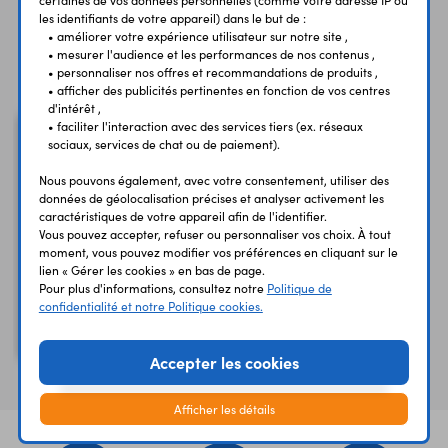
les identifiants de votre appareil) dans le but de :
• améliorer votre expérience utilisateur sur notre site ,
Vous avez déja consulté
• mesurer l'audience et les performances de nos contenus ,
• personnaliser nos offres et recommandations de produits ,
• afficher des publicités pertinentes en fonction de vos centres
d'intérêt ,
• faciliter l'interaction avec des services tiers (ex. réseaux
sociaux, services de chat ou de paiement).
Nous pouvons également, avec votre consentement, utiliser des
données de géolocalisation précises et analyser activement les
caractéristiques de votre appareil afin de l'identifier.
Vous pouvez accepter, refuser ou personnaliser vos choix. À tout
moment, vous pouvez modifier vos préférences en cliquant sur le
lien « Gérer les cookies » en bas de page.
Pour plus d'informations, consultez notre
Politique de
confidentialité et notre Politique cookies.
Capteur de débit YFS201
1 à 30 l/min
Accepter les cookies
Afficher les détails