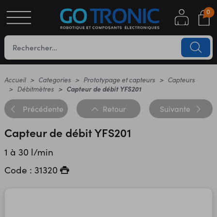
0
S
OTIQUE
UES
Accueil
Categories
Prototypage et capteurs
Capteurs
Débitmètres
Capteur de débit YFS201
Précédente
Retour
Suivante
Capteur de débit YFS201
1 à 30 l/min
Code : 31320
YC