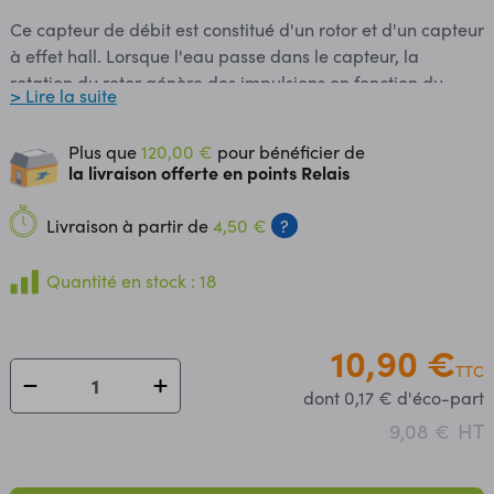
Ce capteur de débit est constitué d'un rotor et d'un capteur
à effet hall. Lorsque l'eau passe dans le capteur, la
rotation du rotor génère des impulsions en fonction du
> Lire la suite
débit. La fréquence de sortie varie en fonction de la vitesse
du rotor. Convient pour de l'eau uniquement. Brochage: -
Plus que
120,00 €
pour bénéficier de
noir: masse - rouge: +5 à +24 Vcc - jaune: signal
la livraison offerte en points Relais
Alimentation: 5 à 24 Vcc Consommation: 15 mA (sous 5 Vcc)
Plage de mesure: 1 à 30 l/min Pression maxi: 1,2 Mpa
Livraison à partir de
4,50 €
?
Précision: +/- 3% (entre 1 et 10 l/min) Formule de
conversion: débit (en l/min) = fréquence (en Hz) / 7,5
Quantité en stock : 18
Dimensions: 63 x 36 x 35 mm Température d'utilisation: 0 à
80°C Diamètre du filet: 1/2'' Poids: 43 g
10,90 €
TTC
dont 0,17 € d'éco-part
HT
9,08 €