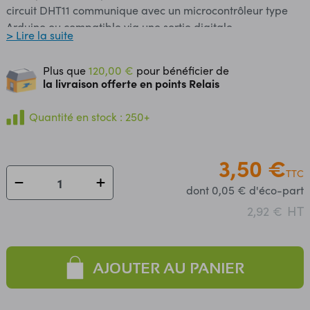
circuit DHT11 communique avec un microcontrôleur type
Arduino ou compatible via une sortie digitale.
> Lire la suite
Raccordement sur une entrée digitale d'une carte
Arduino ou compatible. Remarque: ne fonctionne pas en
Plus que
120,00 €
pour bénéficier de
dessous de 0°C. Alimentation: +5 Vcc Plage de mesure: -
la livraison offerte en points Relais
température: 0 à 50 °C - humidité: 20 à 90 % RH Précision:
- température: ± 2 °C - humidité: ± 5 % RH Sorties: S, Vcc,
Quantité en stock : 250+
Gnd Dimensions: 23 x 17 x 9 mm
3,50 €
TTC
dont 0,05 € d'éco-part
HT
2,92 €
AJOUTER AU PANIER