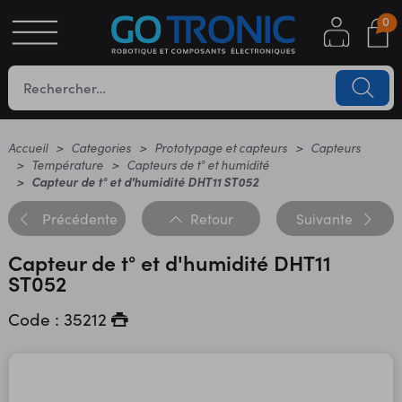
0
S
OTIQUE
UES
Accueil
Categories
Prototypage et capteurs
Capteurs
Température
Capteurs de t° et humidité
Capteur de t° et d'humidité DHT11 ST052
Précédente
Retour
Suivante
Capteur de t° et d'humidité DHT11
ST052
Code : 35212
YC