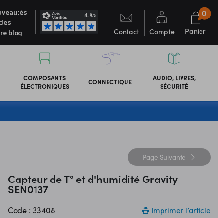
0
veautés
des
Panier
Contact
Compte
re blog
COMPOSANTS
AUDIO, LIVRES,
CONNECTIQUE
ÉLECTRONIQUES
SÉCURITÉ
Page
Suivante
Capteur de T° et d'humidité Gravity
SEN0137
Code : 33408
Imprimer l’article