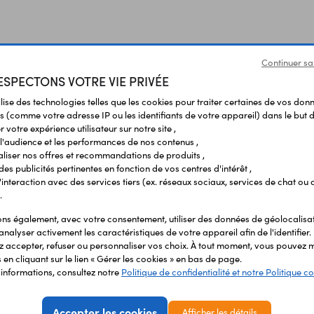
Continuer sa
SPECTONS VOTRE VIE PRIVÉE
ilise des technologies telles que les cookies pour traiter certaines de vos don
s (comme votre adresse IP ou les identifiants de votre appareil) dans le but d
 votre expérience utilisateur sur notre site ,
l'audience et les performances de nos contenus ,
liser nos offres et recommandations de produits ,
 des publicités pertinentes en fonction de vos centres d'intérêt ,
r l'interaction avec des services tiers (ex. réseaux sociaux, services de chat ou 
Vous avez déja consulté
.
s également, avec votre consentement, utiliser des données de géolocalisa
analyser activement les caractéristiques de votre appareil afin de l'identifier.
 accepter, refuser ou personnaliser vos choix. À tout moment, vous pouvez m
en cliquant sur le lien « Gérer les cookies » en bas de page.
'informations, consultez notre
Politique de confidentialité et notre Politique co
Accepter les cookies
Afficher les détails