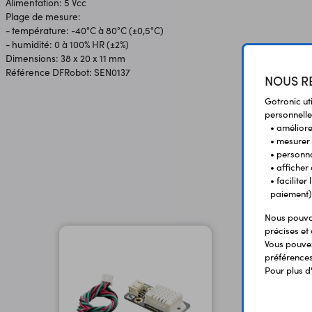
Alimentation: 5 Vcc
Plage de mesure:
- température: -40°C à 80°C (±0,5°C)
- humidité: 0 à 100% HR (±2%)
Dimensions: 38 x 20 x 11 mm
Référence DFRobot: SEN0137
NOUS RE
Gotronic ut
personnelle
• améliorer
• mesurer 
• personna
• afficher
• facilite
paiement)
Nous pouvon
précises et 
Vous pouvez
préférences 
Pour plus d