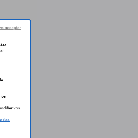
ns accepter
nées
e :
de
tion
odifier vos
okies.