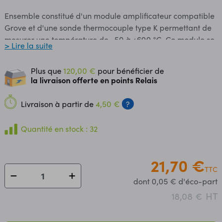
Ensemble constitué d'un module amplificateur compatible
Grove et d'une sonde thermocouple type K permettant de
mesurer une température de -50 à +600 °C. Ce module se
> Lire la suite
raccorde sur un port I2C du Grove Base Shield ou du Mega
Shield via un câble 4 conducteurs inclus. Interface:
Plus que
120,00 €
pour bénéficier de
compatible Grove Alimentation: 3,3 à 5 Vcc Plage de
la livraison offerte en points Relais
mesure: -50 à +600 °C Précision: ±2 % (+ 2°C) Dimensions
amplificateur: 40 x 20 x 13 mm Connectique non
Livraison à partir de
4,50 €
?
compatible avec Tinker Kit Référence Seeedstudio:
111020002 (remplace 811010001)
Quantité en stock : 32
21,70 €
TTC
dont 0,05 € d'éco-part
HT
18,08 €