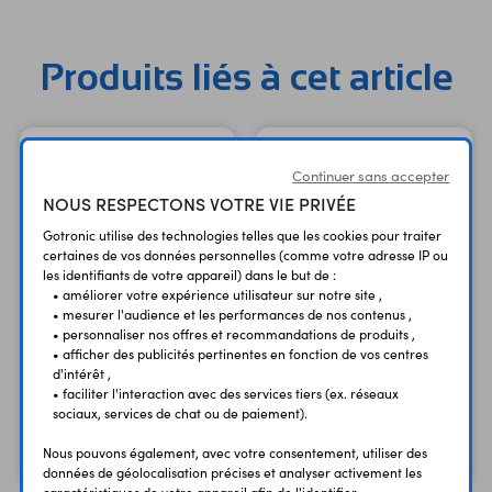
Produits liés à cet article
Continuer sans accepter
NOUS RESPECTONS VOTRE VIE PRIVÉE
Gotronic utilise des technologies telles que les cookies pour traiter
certaines de vos données personnelles (comme votre adresse IP ou
les identifiants de votre appareil) dans le but de :
• améliorer votre expérience utilisateur sur notre site ,
• mesurer l'audience et les performances de nos contenus ,
• personnaliser nos offres et recommandations de produits ,
4 supports Grove
4 supports Grove
• afficher des publicités pertinentes en fonction de vos centres
Wrapper 1x2 rouges
Wrapper 1x2 jaunes
d'intérêt ,
110070024
110070025
• faciliter l'interaction avec des services tiers (ex. réseaux
sociaux, services de chat ou de paiement).
2,35 €
2,35 €
TTC
TTC
Nous pouvons également, avec votre consentement, utiliser des
1,96 €
1,96 €
Code : 34545
Code : 34546
HT
HT
données de géolocalisation précises et analyser activement les