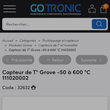
0
S
OTIQUE
UES
Accueil
Categories
Prototypage et capteurs
Modules Grove
Capteurs de t° et humidité
Capteur de T° Grove -50 à 600 °C 111020002
Précédente
Retour
Suivante
Capteur de T° Grove -50 à 600 °C
111020002
Code : 32632
YC