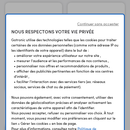
Continuer sans accepter
NOUS RESPECTONS VOTRE VIE PRIVÉE
Gotronic utilise des technologies telles que les cookies pour traiter
certaines de vos données personnelles (comme votre adresse IP ou
les identifiants de votre appareil) dans le but de :
• améliorer votre expérience utilisateur sur notre site ,
• mesurer l'audience et les performances de nos contenus ,
Pack de 10 câbles de
Arduino Uno R3
• personnaliser nos offres et recommandations de produits ,
connexion M/F BBJ21
A000066
• afficher des publicités pertinentes en fonction de vos centres
d'intérêt ,
1,50 €
23,90 €
TTC
TTC
• faciliter l'interaction avec des services tiers (ex. réseaux
1,25 €
19,92 €
Code : 12335
Code : 25950
HT
HT
sociaux, services de chat ou de paiement).
Nous pouvons également, avec votre consentement, utiliser des
données de géolocalisation précises et analyser activement les
caractéristiques de votre appareil afin de l'identifier.
Vous avez déja consulté
Vous pouvez accepter, refuser ou personnaliser vos choix. À tout
moment, vous pouvez modifier vos préférences en cliquant sur le
lien « Gérer les cookies » en bas de page.
Pour plus d'informations, consultez notre
Politique de