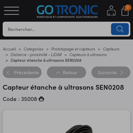
0
S
OTIQUE
UES
Accueil
Categories
Prototypage et capteurs
Capteurs
Distance - proximité - LiDAR
Capteurs à ultrasons
Capteur étanche à ultrasons SEN0208
Précédente
Retour
Suivante
Capteur étanche à ultrasons SEN0208
Code : 35008
YC