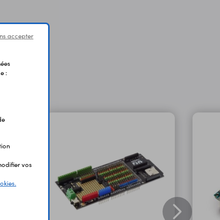
ns accepter
nées
e :
de
tion
odifier vos
okies.