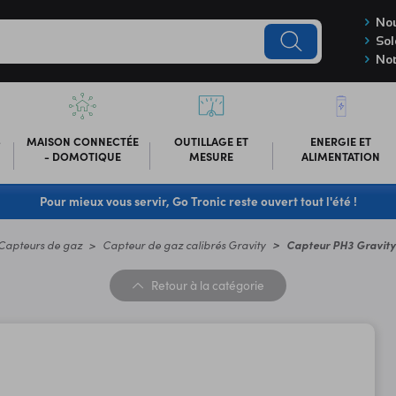
Nou
Sol
Not
-
MAISON CONNECTÉE
OUTILLAGE ET
ENERGIE ET
- DOMOTIQUE
MESURE
ALIMENTATION
Pour mieux vous servir, Go Tronic reste ouvert tout l'été !
Capteurs de gaz
Capteur de gaz calibrés Gravity
Capteur PH3 Gravit
Retour
à la catégorie