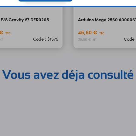
 E/S Gravity V7 DFR0265
Arduino Mega 2560 A00006
 €
45,60 €
TTC
TTC
Code : 31575
Code 
38,00 €
HT
HT
Vous avez déja consulté