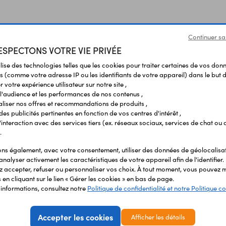
Continuer sa
SPECTONS VOTRE VIE PRIVÉE
ilise des technologies telles que les cookies pour traiter certaines de vos don
s (comme votre adresse IP ou les identifiants de votre appareil) dans le but d
 votre expérience utilisateur sur notre site ,
Produits liés à cet article
l'audience et les performances de nos contenus ,
liser nos offres et recommandations de produits ,
 des publicités pertinentes en fonction de vos centres d'intérêt ,
r l'interaction avec des services tiers (ex. réseaux sociaux, services de chat ou 
.
s également, avec votre consentement, utiliser des données de géolocalisa
analyser activement les caractéristiques de votre appareil afin de l'identifier.
 accepter, refuser ou personnaliser vos choix. À tout moment, vous pouvez m
en cliquant sur le lien « Gérer les cookies » en bas de page.
'informations, consultez notre
Politique de confidentialité et notre Politique co
Accepter les cookies
Afficher les détails