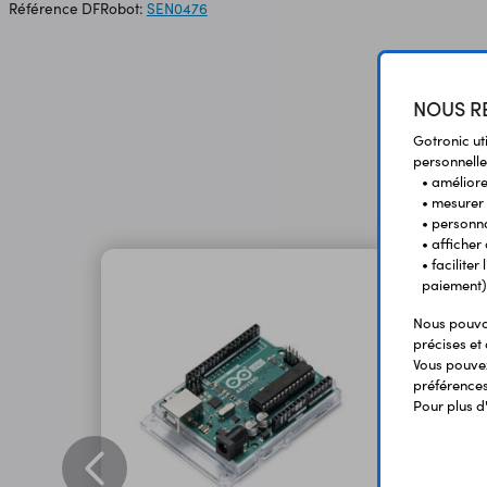
Référence DFRobot:
SEN0476
NOUS RE
Gotronic ut
personnelle
• améliorer
• mesurer 
• personna
• afficher
• facilite
paiement)
Nous pouvon
précises et 
Vous pouvez
préférences 
Pour plus d