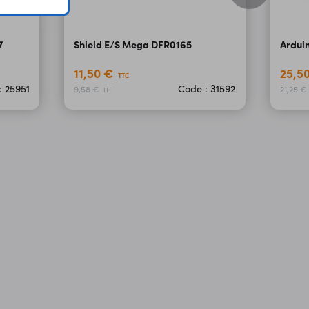
7
Shield E/S Mega DFR0165
Ardui
11,50 €
25,5
TTC
: 25951
Code : 31592
9,58 €
21,25 
HT