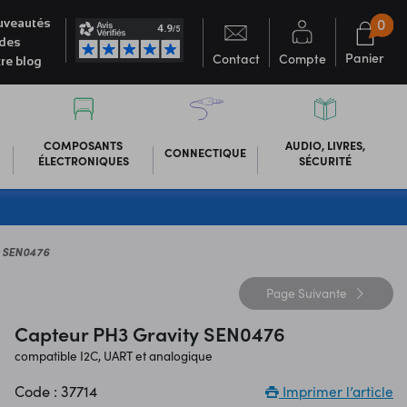
0
veautés
des
Panier
Contact
Compte
re blog
COMPOSANTS
AUDIO, LIVRES,
CONNECTIQUE
ÉLECTRONIQUES
SÉCURITÉ
y SEN0476
Page
Suivante
Capteur PH3 Gravity SEN0476
compatible I2C, UART et analogique
Code : 37714
Imprimer l’article