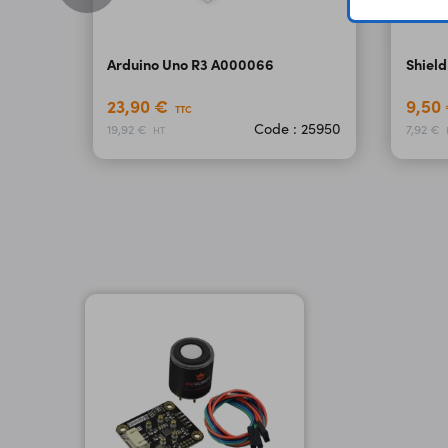
Arduino Uno R3 A000066
Shield
23,90 €
9,50
TTC
Code : 25950
19,92 €
7,92 €
HT