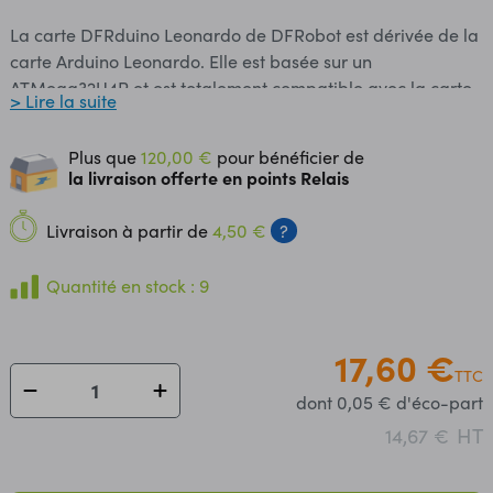
La carte DFRduino Leonardo de DFRobot est dérivée de la
carte Arduino Leonardo. Elle est basée sur un
ATMega32U4P et est totalement compatible avec la carte
> Lire la suite
Arduino Leonardo R3. La carte est équipée en plus d'un
support pour module Xbee ou compatible. Les connecteurs
Plus que
120,00 €
pour bénéficier de
de couleurs facilitent le raccordement. Le logiciel est
la livraison offerte en points Relais
téléchargeable gratuitement. Caractéristiques principales:
- alimentation: via port USB ou 7 à 12 V sur
Livraison à partir de
4,50 €
?
connecteur alim - microprocesseur: ATMega32U4P -
mémoire flash: 32 kB - mémoire SRAM: 2,5 kB - mémoire
Quantité en stock : 9
EEPROM: 1 kB - 17 broches d'E/S dont 7 PWM - 6 entrées
analogiques - intensité par E/S: 40 mA - cadencement: 16
MHz - bus série, I2C et SPI - fiche USB B - dimensions: 70 x
17,60 €
TTC
54 x 15 mm Module prêt à l'emploi. Référence fabricant:
dont 0,05 € d'éco-part
DFR0221
HT
14,67 €