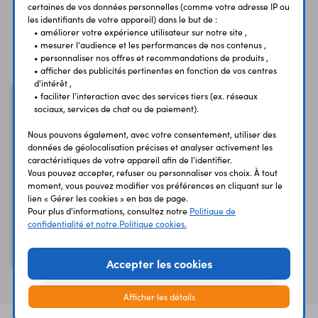
certaines de vos données personnelles (comme votre adresse IP ou
les identifiants de votre appareil) dans le but de :
• améliorer votre expérience utilisateur sur notre site ,
Vous avez déja consulté
• mesurer l'audience et les performances de nos contenus ,
• personnaliser nos offres et recommandations de produits ,
• afficher des publicités pertinentes en fonction de vos centres
d'intérêt ,
• faciliter l'interaction avec des services tiers (ex. réseaux
sociaux, services de chat ou de paiement).
Nous pouvons également, avec votre consentement, utiliser des
données de géolocalisation précises et analyser activement les
caractéristiques de votre appareil afin de l'identifier.
Vous pouvez accepter, refuser ou personnaliser vos choix. À tout
moment, vous pouvez modifier vos préférences en cliquant sur le
lien « Gérer les cookies » en bas de page.
Pour plus d'informations, consultez notre
Politique de
confidentialité et notre Politique cookies.
Carte DFRduino
Leonardo + Xbee
DFR0221
Accepter les cookies
Afficher les détails