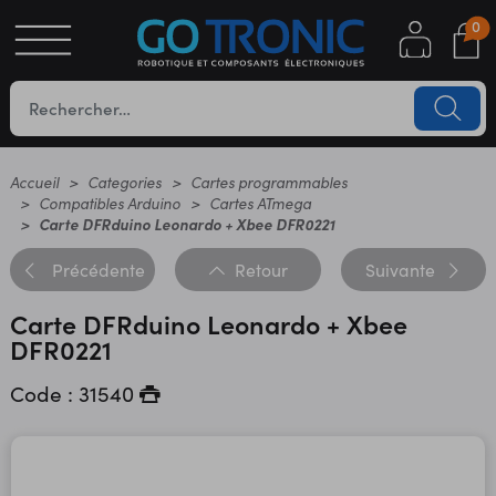
0
S
OTIQUE
UES
Accueil
Categories
Cartes programmables
Compatibles Arduino
Cartes ATmega
Carte DFRduino Leonardo + Xbee DFR0221
Précédente
Retour
Suivante
Carte DFRduino Leonardo + Xbee
DFR0221
Code : 31540
YC