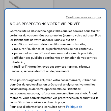
Continuer sans accepter
NOUS RESPECTONS VOTRE VIE PRIVÉE
Gotronic utilise des technologies telles que les cookies pour traiter
certaines de vos données personnelles (comme votre adresse IP ou
Cordon 75 cm RS617
les identifiants de votre appareil) dans le but de :
• améliorer votre expérience utilisateur sur notre site ,
USB A - micro-USB B
• mesurer l'audience et les performances de nos contenus ,
M/M
• personnaliser nos offres et recommandations de produits ,
• afficher des publicités pertinentes en fonction de vos centres
2,10 €
TTC
d'intérêt ,
1,75 €
Code : 48320
HT
• faciliter l'interaction avec des services tiers (ex. réseaux
sociaux, services de chat ou de paiement).
Nous pouvons également, avec votre consentement, utiliser des
données de géolocalisation précises et analyser activement les
Vous avez déja consulté
caractéristiques de votre appareil afin de l'identifier.
Vous pouvez accepter, refuser ou personnaliser vos choix. À tout
moment, vous pouvez modifier vos préférences en cliquant sur le
lien « Gérer les cookies » en bas de page.
Pour plus d'informations, consultez notre
Politique de
confidentialité et notre Politique cookies.