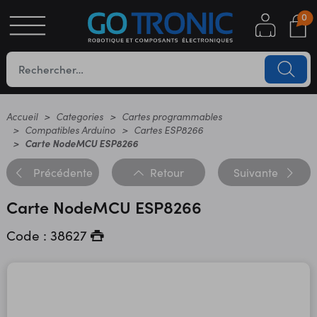
0
S
OTIQUE
UES
Accueil
Categories
Cartes programmables
Compatibles Arduino
Cartes ESP8266
Carte NodeMCU ESP8266
Précédente
Retour
Suivante
Carte NodeMCU ESP8266
Code : 38627
YC