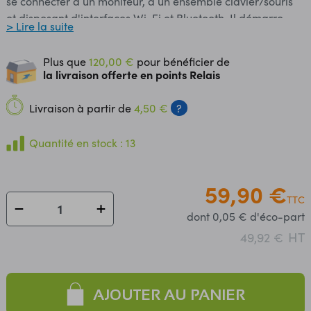
se connecter à un moniteur, à un ensemble clavier/souris
et disposant d'interfaces Wi-Fi et Bluetooth. Il démarre
> Lire la suite
depuis une carte micro-SD et fonctionne sous un O.S. Linux
ou Windows 10 IoT. Il est fourni sans boîtier, alimentation,
Plus que
120,00 €
pour bénéficier de
clavier, écran et souris dans le but de diminuer le coût et
la livraison offerte en points Relais
de favoriser l'utilisation de matériel de récupération. Le
modèle Raspberry Pi3 B+ est basée sur
Livraison à partir de
4,50 €
?
un processeur ARM Cortex-A53 64 bits
quatre coeurs à 1,4 GHz, possède 1 GB de mémoire RAM,
Quantité en stock : 13
une interface Wi-Fi, une interface Bluetooth, 4 ports USB,
un port Ethernet, un port HDMI, un port micro-SD et un
connecteur GPIO avec 40 broches d'E/S. Les interfaces
59,90 €
TTC
WiFi et Bluetooth ont été améliorées par rapport à la
dont 0,05 € d'éco-part
version Pi 3 et supportent maintenant le Wi-Fi 2,4 et 5
GHz ainsi que le Bluetooth 4.2. L'Ethernet a aussi été
HT
49,92 €
amélioré permettant des débits jusqu'à 300 Mbps (2x fois
plus rapide que le Pi 3). Cette carte est basée sur un
processeur ARM et permet l'exécution du système
AJOUTER AU PANIER
d'exploitation GNU/Linux/Windows 10 IoT et des logiciels