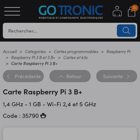
0
S
OTIQUE
UES
Accueil
Categories
Cartes programmables
Raspberry Pi
Raspberry Pi 3 B et 3 B+
Cartes et kits
Carte Raspberry Pi 3 B+
Précédente
Retour
Suivante
Carte Raspberry Pi 3 B+
1,4 GHz - 1 GB - Wi-Fi 2,4 et 5 GHz
YC
Code : 35790