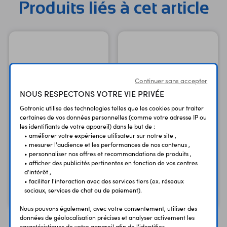
Produits liés à cet article
Support pour cartes micro-SD Sorties audio: - HDMI avec
gestion du 5.1 - Jack 3,5 mm en stéréo Sorties vidéo: HDMI
Dimensions: 86 x 54 x 17 mm Poids: 50 g Version:
Raspberry Pi 3 Model B+
Continuer sans accepter
NOUS RESPECTONS VOTRE VIE PRIVÉE
Gotronic utilise des technologies telles que les cookies pour traiter
certaines de vos données personnelles (comme votre adresse IP ou
les identifiants de votre appareil) dans le but de :
• améliorer votre expérience utilisateur sur notre site ,
• mesurer l'audience et les performances de nos contenus ,
• personnaliser nos offres et recommandations de produits ,
Carte microSD 32 GB
Carte microSD 64 GB
• afficher des publicités pertinentes en fonction de vos centres
Raspberry Pi OS SC1628
Raspberry Pi OS SC1629
d'intérêt ,
• faciliter l'interaction avec des services tiers (ex. réseaux
28,80 €
38,40 €
TTC
TTC
sociaux, services de chat ou de paiement).
24,00 €
32,00 €
Code : 38645
Code : 39010
HT
HT
Nous pouvons également, avec votre consentement, utiliser des
données de géolocalisation précises et analyser activement les
caractéristiques de votre appareil afin de l'identifier.