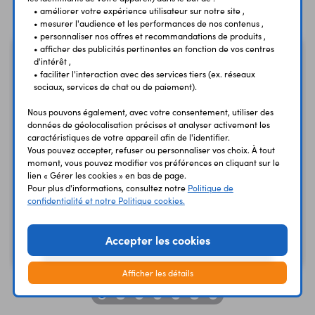
Produits similaires
• améliorer votre expérience utilisateur sur notre site ,
• mesurer l'audience et les performances de nos contenus ,
• personnaliser nos offres et recommandations de produits ,
• afficher des publicités pertinentes en fonction de vos centres
d'intérêt ,
• faciliter l'interaction avec des services tiers (ex. réseaux
sociaux, services de chat ou de paiement).
Nous pouvons également, avec votre consentement, utiliser des
données de géolocalisation précises et analyser activement les
caractéristiques de votre appareil afin de l'identifier.
Vous pouvez accepter, refuser ou personnaliser vos choix. À tout
moment, vous pouvez modifier vos préférences en cliquant sur le
lien « Gérer les cookies » en bas de page.
Pour plus d'informations, consultez notre
Politique de
Carte Raspberry Pi 5 - 4
Carte Raspberry Pi 5 - 8
confidentialité et notre Politique cookies.
GB
GB
137,50 €
204,00 €
Accepter les cookies
TTC
TTC
114,58 €
170,00 €
Code : 38575
Code : 38580
HT
HT
Afficher les détails