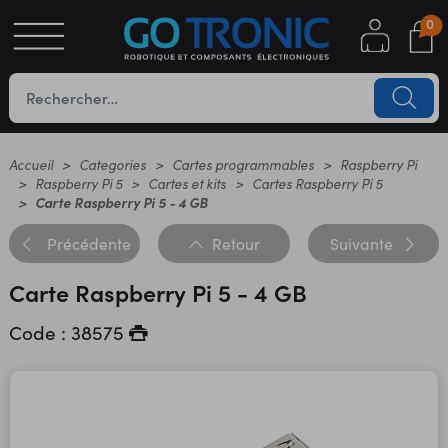
0
S
OTIQUE
UES
Accueil
Categories
Cartes programmables
Raspberry Pi
Raspberry Pi 5
Cartes et kits
Cartes Raspberry Pi 5
Carte Raspberry Pi 5 - 4 GB
Précédente
Retour
Suivante
Carte Raspberry Pi 5 - 4 GB
Code : 38575
YC