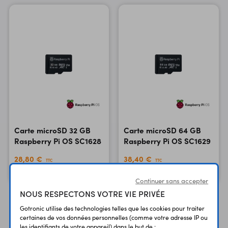
Carte microSD 32 GB
Carte microSD 64 GB
Raspberry Pi OS SC1628
Raspberry Pi OS SC1629
28,80 €
38,40 €
TTC
TTC
24,00 €
32,00 €
Code : 38645
Code : 39010
HT
HT
Continuer sans accepter
NOUS RESPECTONS VOTRE VIE PRIVÉE
Gotronic utilise des technologies telles que les cookies pour traiter
certaines de vos données personnelles (comme votre adresse IP ou
les identifiants de votre appareil) dans le but de :