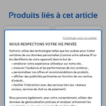
à 10 cm - antenne intégrée Buzzer Joystick 5 directions
Température de service : -15 à 55 °C Dimensions : 96 x 41
Produits liés à cet article
mm Référence SB Components : ReadPi RFID 125 kHz
SKU26227
Continuer sans accepter
NOUS RESPECTONS VOTRE VIE PRIVÉE
Gotronic utilise des technologies telles que les cookies pour traiter
certaines de vos données personnelles (comme votre adresse IP ou
les identifiants de votre appareil) dans le but de :
• améliorer votre expérience utilisateur sur notre site ,
• mesurer l'audience et les performances de nos contenus ,
• personnaliser nos offres et recommandations de produits ,
Cordon 75 cm RS617
• afficher des publicités pertinentes en fonction de vos centres
Carte microSD 16 GB
USB A - micro-USB B
d'intérêt ,
M/M
+ adaptateur
• faciliter l'interaction avec des services tiers (ex. réseaux
sociaux, services de chat ou de paiement).
2,10 €
12,90 €
TTC
TTC
1,75 €
10,75 €
Code : 48320
Code : 26846
Nous pouvons également, avec votre consentement, utiliser des
HT
HT
données de géolocalisation précises et analyser activement les