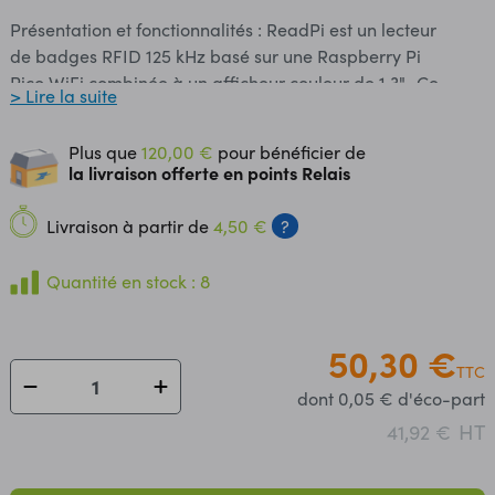
Présentation et fonctionnalités : ReadPi est un lecteur
de badges RFID 125 kHz basé sur une Raspberry Pi
Pico WiFi combinée à un afficheur couleur de 1,3". Ce
> Lire la suite
lecteur comporte également : - un joystick 5 directions
pour interagir avec le scanner et son afficheur - un lecteur
Plus que
120,00 €
pour bénéficier de
de carte microSD (carte non incluse) - un connecteur JST-
la livraison offerte en points Relais
PH 2 mm pour accu LiPo 3,7 Vcc (non inclus) pour une
utilisation autonome - un buzzer Le ReadPi est
Livraison à partir de
4,50 €
?
adapté pour la réalisation d'un appareil de lecture RFID
autonome, connecté et nécessitant un affichage clair
Quantité en stock : 8
d'informations. Programmation et communication : La
programmation de la carte Pico W intégrée s'effectue en
MicroPython depuis l'IDE Thonny via une liaison micro-
50,30 €
TTC
USB (natif de la Pico). Des exemples de programmes sont
dont 0,05 € d'éco-part
disponibles sur le Github du fabricant : test du buzzer,
lecteur de carte microSD, RFID, etc. Connectique : Des
HT
41,92 €
entrées et sorties digitales, le bus I2C, des interfaces SPI et
UART sont accessibles sur des pastilles femelles (voir