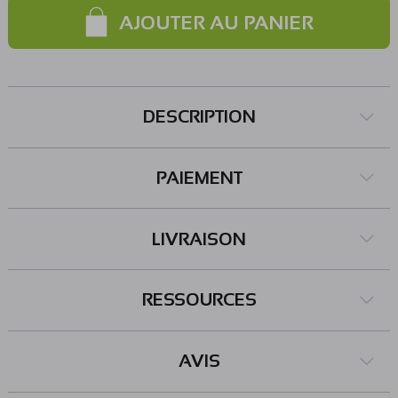
connecteur à souder M/M MH100). Contenu : - 1 x module
AJOUTER AU PANIER
ReadPi - 125 kHz - 1 x carte RFID 125 kHz - 1 x badge porte
clé RFID 125 kHz Remarques : La polarité du connecteur
JST est inversée par rapport aux accus disponibles sur
GoTronic, la connectique doit être adaptée. Ce module est
DESCRIPTION
uniquement prévu pour la lecture de badges RFID 125 kHz.
Une version du ReadPi est également disponible pour la
lecture et l'écriture sur badges NFC 13,56 MHz, voir
PAIEMENT
SKU26234. Caractéristiques : Alimentation : - 5 Vcc via
micro-USB (cordon non inclus) - 3,7 Vcc via un accu LiPo
(non inclus) Consommation : 50 mA Microcontrôleur :
LIVRAISON
RP2040 (ARM Cortex-M0+) 7 E/S digitales comprenant : -
1 x entrée analogique - bus I2C, SPI et UART Sorties 3,3 et 5
Vcc Interface WiFi: - circuit : Infineon CYW43439 -
RESSOURCES
fréquence : 2,4 GHz 802.11n - antenne intégrée -
compatible WPA3 et SoftAP (point d'accès, jusqu'à 4 clients
maxi) - interface : SPI Afficheur IPS : - résolution : 240 x
AVIS
240 pixels - couleurs : 65000 - driver : ST7789 Module
RFID : - fréquence : 125 kHz - portée de lecture/écriture : 5