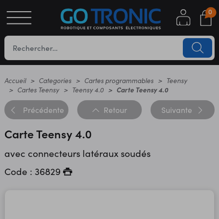
0
S
OTIQUE
UES
Accueil
Categories
Cartes programmables
Teensy
Cartes Teensy
Teensy 4.0
Carte Teensy 4.0
Précédente
Retour
Suivante
Carte Teensy 4.0
avec connecteurs latéraux soudés
Code : 36829
YC