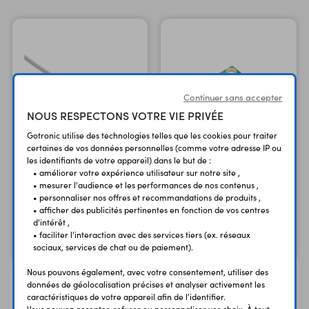
Continuer sans accepter
NOUS RESPECTONS VOTRE VIE PRIVÉE
Gotronic utilise des technologies telles que les cookies pour traiter
certaines de vos données personnelles (comme votre adresse IP ou
les identifiants de votre appareil) dans le but de :
Cordon 75 cm RS617
• améliorer votre expérience utilisateur sur notre site ,
• mesurer l'audience et les performances de nos contenus ,
Module audio pour
USB A - micro-USB B
• personnaliser nos offres et recommandations de produits ,
M/M
Teensy 4.0 et 4.1
• afficher des publicités pertinentes en fonction de vos centres
d'intérêt ,
2,10 €
12,00 €
TTC
TTC
• faciliter l'interaction avec des services tiers (ex. réseaux
1,75 €
10,00 €
Code : 48320
Code : 36713
HT
HT
sociaux, services de chat ou de paiement).
Nous pouvons également, avec votre consentement, utiliser des
données de géolocalisation précises et analyser activement les
caractéristiques de votre appareil afin de l'identifier.
Vous pouvez accepter, refuser ou personnaliser vos choix. À tout