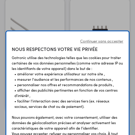
Continuer sans accepter
NOUS RESPECTONS VOTRE VIE PRIVÉE
Gotronic utilise des technologies telles que les cookies pour traiter
certaines de vos données personnelles (comme votre adresse IP ou
les identifiants de votre appareil) dans le but de :
Module 8 MB PSRAM
Cordon 75 cm RS617
• améliorer votre expérience utilisateur sur notre site ,
CMS
USB A - micro-USB B
• mesurer l'audience et les performances de nos contenus ,
• personnaliser nos offres et recommandations de produits ,
M/M
pour Teensy 4.1
• afficher des publicités pertinentes en fonction de vos centres
d'intérêt ,
2,10 €
2,15 €
TTC
TTC
• faciliter l'interaction avec des services tiers (ex. réseaux
1,75 €
1,79 €
Code : 48320
Code : 37655
HT
HT
sociaux, services de chat ou de paiement).
Nous pouvons également, avec votre consentement, utiliser des
données de géolocalisation précises et analyser activement les
caractéristiques de votre appareil afin de l'identifier.
Vous pouvez accepter, refuser ou personnaliser vos choix. À tout