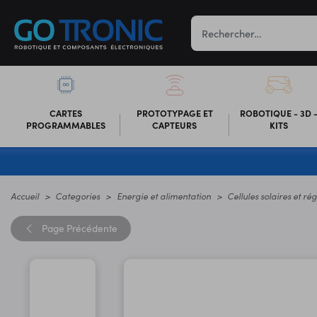
CARTES
PROTOTYPAGE ET
ROBOTIQUE - 3D 
PROGRAMMABLES
CAPTEURS
KITS
Accueil
Categories
Energie et alimentation
Cellules solaires et ré
Page
Précédente