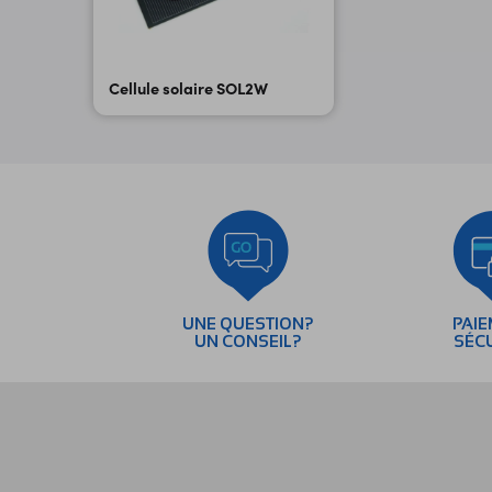
Cellule solaire SOL2W
UNE QUESTION?
PAI
UN CONSEIL?
SÉC