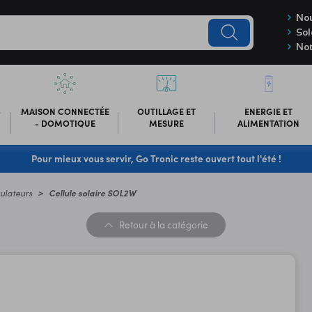
Nou
Sol
Not
-
MAISON CONNECTÉE
OUTILLAGE ET
ENERGIE ET
- DOMOTIQUE
MESURE
ALIMENTATION
Pour mieux vous servir, Go Tronic reste ouvert tout l'été !
gulateurs
Cellule solaire SOL2W
Retour
à la catégorie