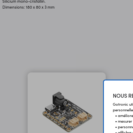
Silicium mono-cristallin.
Dimensions: 180 x 80 x 3 mm
NOUS RE
Gotronic ut
personnelle
• améliorer
• mesurer 
• personna
• afficher