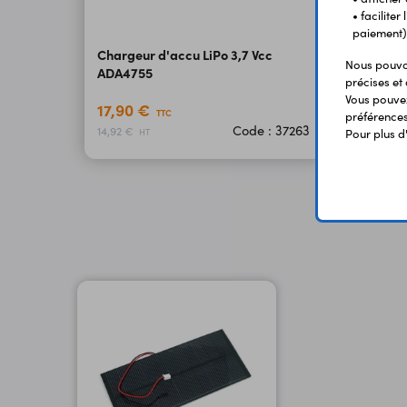
• facilite
paiement)
Chargeur d'accu LiPo 3,7 Vcc
Nous pouvon
ADA4755
précises et 
Vous pouvez
17,90 €
TTC
préférences 
Code : 37263
14,92 €
Pour plus d
HT