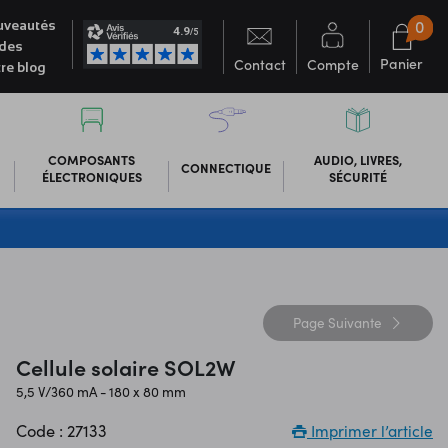
0
veautés
des
Panier
Contact
Compte
re blog
COMPOSANTS
AUDIO, LIVRES,
CONNECTIQUE
ÉLECTRONIQUES
SÉCURITÉ
Page
Suivante
Cellule solaire SOL2W
5,5 V/360 mA - 180 x 80 mm
Code : 27133
Imprimer l’article