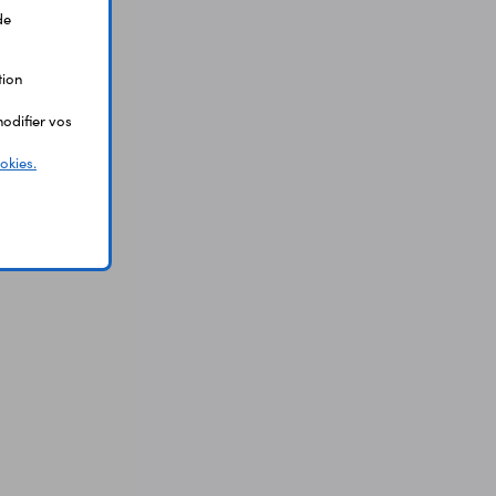
de
tion
odifier vos
okies.