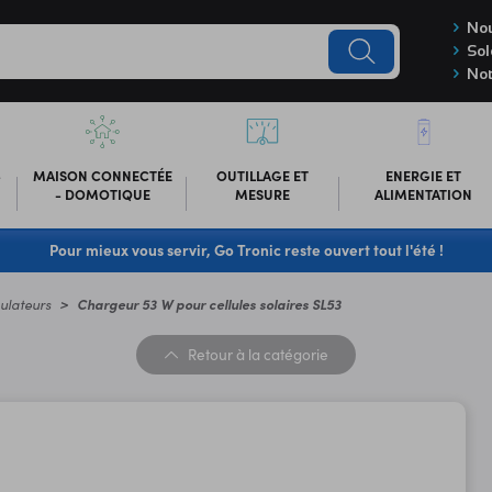
Nou
Sol
Not
-
MAISON CONNECTÉE
OUTILLAGE ET
ENERGIE ET
- DOMOTIQUE
MESURE
ALIMENTATION
Pour mieux vous servir, Go Tronic reste ouvert tout l'été !
gulateurs
Chargeur 53 W pour cellules solaires SL53
Retour
à la catégorie