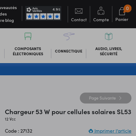
0
veautés
des
Panier
Contact
Compte
re blog
COMPOSANTS
AUDIO, LIVRES,
CONNECTIQUE
ÉLECTRONIQUES
SÉCURITÉ
Page
Suivante
Chargeur 53 W pour cellules solaires SL53
12 Vcc
Code : 27132
Imprimer l’article