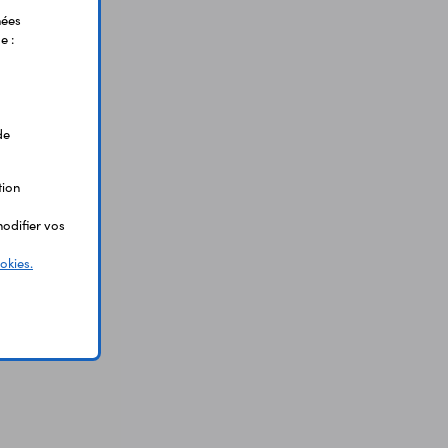
nées
e :
de
tion
odifier vos
okies.