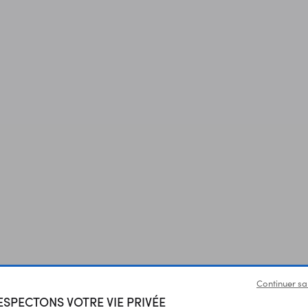
Continuer sa
Produits liés à cet article
SPECTONS VOTRE VIE PRIVÉE