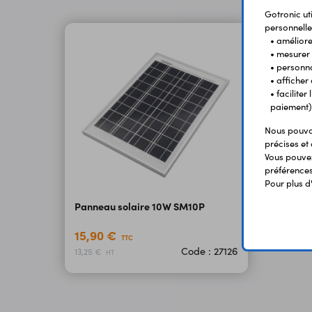
Gotronic ut
personnelle
• améliorer
• mesurer 
• personna
• afficher
• facilite
paiement)
Nous pouvon
précises et 
Vous pouvez
préférences 
Pour plus d
Panneau solaire 10W SM10P
15,90 €
TTC
Code : 27126
13,25 €
HT