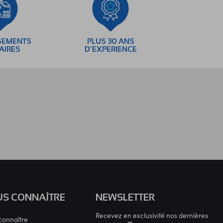
SEMENTS
PLUS 30 ANS
AIRES
D’EXPERIENCE
S CONNAÎTRE
NEWSLETTER
Recevez en exclusivité nos dernières
connaître