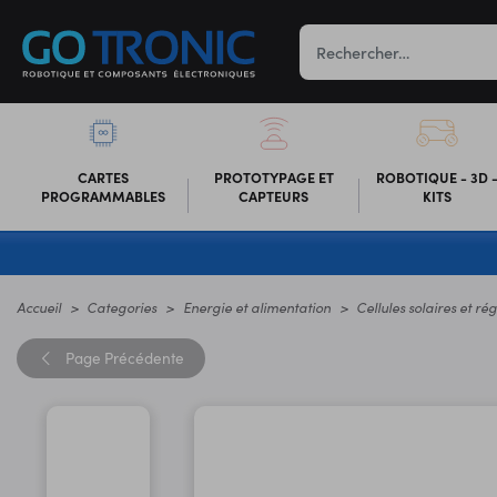
CARTES
PROTOTYPAGE ET
ROBOTIQUE - 3D 
PROGRAMMABLES
CAPTEURS
KITS
Accueil
Categories
Energie et alimentation
Cellules solaires et ré
Page
Précédente