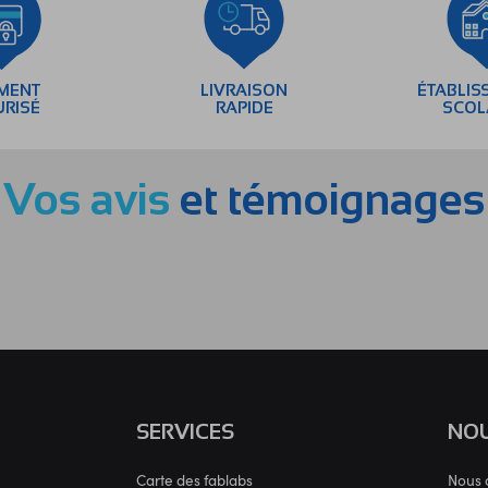
EMENT
LIVRAISON
ÉTABLIS
URISÉ
RAPIDE
SCOL
Vos avis
et témoignages
SERVICES
NOU
Carte des fablabs
Nous 