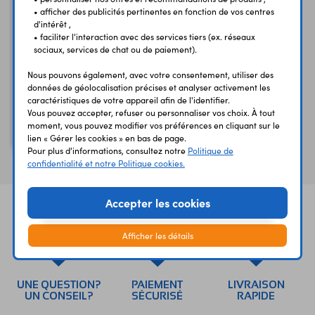
• afficher des publicités pertinentes en fonction de vos centres
d'intérêt ,
• faciliter l'interaction avec des services tiers (ex. réseaux
sociaux, services de chat ou de paiement).
Nous pouvons également, avec votre consentement, utiliser des
données de géolocalisation précises et analyser activement les
caractéristiques de votre appareil afin de l'identifier.
Vous pouvez accepter, refuser ou personnaliser vos choix. À tout
Coffret de 98 embouts +
moment, vous pouvez modifier vos préférences en cliquant sur le
outils WE0001
lien « Gérer les cookies » en bas de page.
Pour plus d'informations, consultez notre
Politique de
confidentialité et notre Politique cookies.
Accepter les cookies
Afficher les détails
UNE QUESTION?
PAIEMENT
LIVRAISON
UN CONSEIL?
SÉCURISÉ
RAPIDE