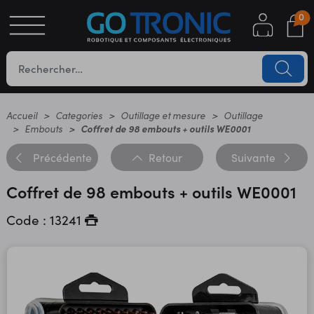
0
S
OTIQUE
UES
Accueil
Categories
Outillage et mesure
Outillage
Embouts
Coffret de 98 embouts + outils WE0001
Précédente
Retour
Suivante
Coffret de 98 embouts + outils WE0001
Code : 13241
YC