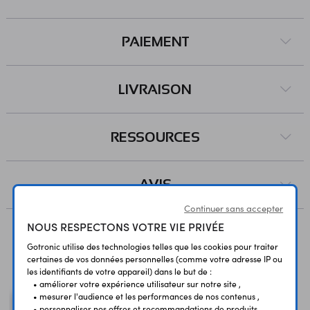
PAIEMENT
LIVRAISON
RESSOURCES
AVIS
Continuer sans accepter
NOUS RESPECTONS VOTRE VIE PRIVÉE
Gotronic utilise des technologies telles que les cookies pour traiter
Vous avez déja consulté
certaines de vos données personnelles (comme votre adresse IP ou
les identifiants de votre appareil) dans le but de :
• améliorer votre expérience utilisateur sur notre site ,
• mesurer l'audience et les performances de nos contenus ,
• personnaliser nos offres et recommandations de produits ,