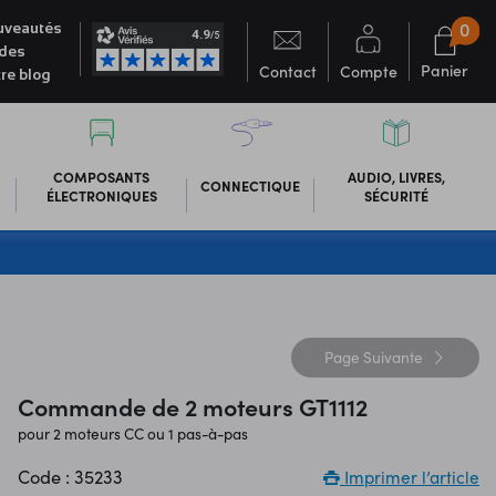
0
veautés
des
Panier
Contact
Compte
re blog
COMPOSANTS
AUDIO, LIVRES,
CONNECTIQUE
ÉLECTRONIQUES
SÉCURITÉ
Page
Suivante
Commande de 2 moteurs GT1112
pour 2 moteurs CC ou 1 pas-à-pas
Code : 35233
Imprimer l’article