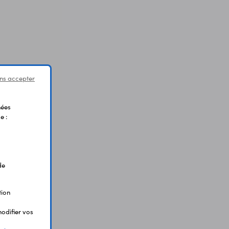
ns accepter
nées
e :
de
tion
odifier vos