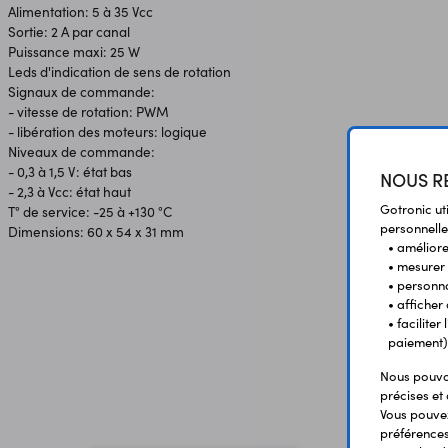
Alimentation: 5 à 35 Vcc
Sortie: 2 A par canal
Puissance maxi: 25 W
Leds d'indication de sens de rotation
Signaux de commande:
- vitesse de rotation: PWM
- libération des moteurs: logique
Niveaux de commande:
- 0,3 à 1,5 V: état bas
NOUS RE
- 2,3 à Vcc: état haut
Gotronic ut
T° de service: -25 à +130 °C
personnelle
Dimensions: 60 x 54 x 31 mm
• améliorer
• mesurer 
• personna
• afficher
• facilite
paiement)
Nous pouvon
précises et 
Vous pouvez
préférences 