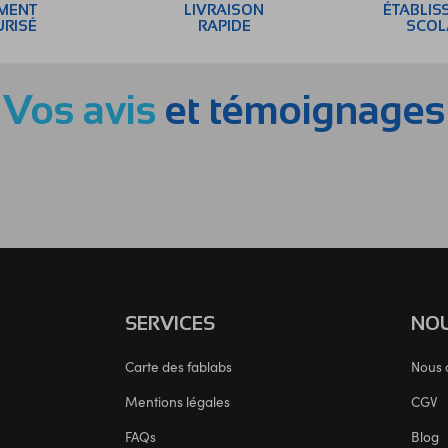
EMENT
LIVRAISON
ÉTABLIS
URISÉ
RAPIDE
SCOL
Vos avis
et témoignages
SERVICES
NOU
Carte des fablabs
Nous 
Mentions légales
CGV
FAQs
Blog