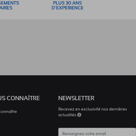
SEMENTS
PLUS 30 ANS
AIRES
D’EXPERIENCE
S CONNAÎTRE
NEWSLETTER
Recevez en exclusivité nos dernières
connaître
actualités