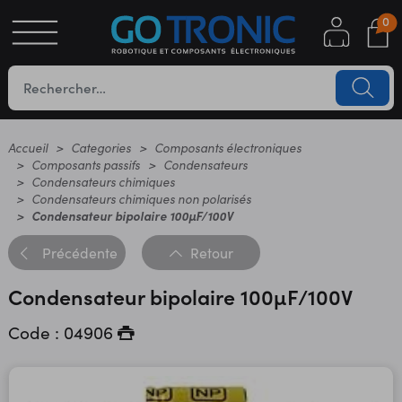
0
S
OTIQUE
UES
Accueil
Categories
Composants électroniques
Composants passifs
Condensateurs
Condensateurs chimiques
Condensateurs chimiques non polarisés
Condensateur bipolaire 100µF/100V
Précédente
Retour
Condensateur bipolaire 100µF/100V
YC
Code : 04906