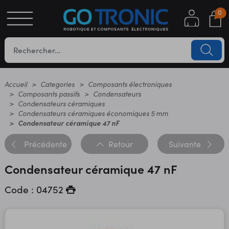
0
S
OTIQUE
UES
Accueil
Categories
Composants électroniques
Composants passifs
Condensateurs
Condensateurs céramiques
Condensateurs céramiques économiques 5 mm
Condensateur céramique 47 nF
Précédente
Retour
Suivante
Condensateur céramique 47 nF
YC
Code : 04752