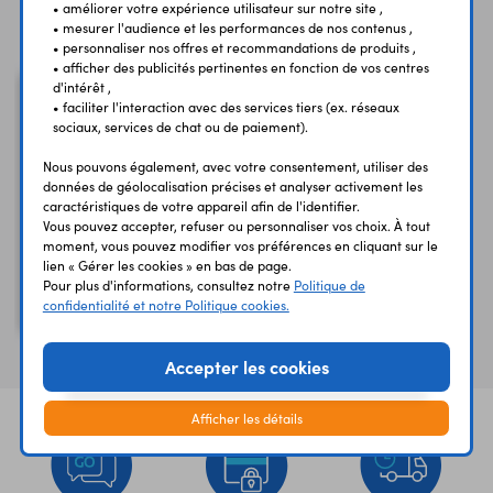
Vous avez déja consulté
• améliorer votre expérience utilisateur sur notre site ,
• mesurer l'audience et les performances de nos contenus ,
• personnaliser nos offres et recommandations de produits ,
• afficher des publicités pertinentes en fonction de vos centres
d'intérêt ,
• faciliter l'interaction avec des services tiers (ex. réseaux
sociaux, services de chat ou de paiement).
Nous pouvons également, avec votre consentement, utiliser des
données de géolocalisation précises et analyser activement les
caractéristiques de votre appareil afin de l'identifier.
Vous pouvez accepter, refuser ou personnaliser vos choix. À tout
moment, vous pouvez modifier vos préférences en cliquant sur le
lien « Gérer les cookies » en bas de page.
Pour plus d'informations, consultez notre
Politique de
Condensateur de
confidentialité et notre Politique cookies.
démarrage 4µF/450V
Accepter les cookies
Afficher les détails