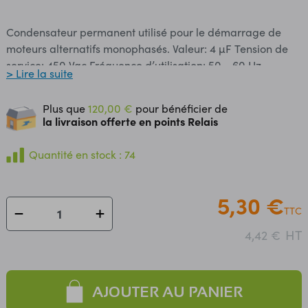
Condensateur permanent utilisé pour le démarrage de
moteurs alternatifs monophasés. Valeur: 4 µF Tension de
service: 450 Vac Fréquence d’utilisation: 50 - 60 Hz
> Lire la suite
Tolérance: ±5% Dimensions: Ø 25 x 57 mm Longueur des
fils: 250 mm Fixation par écrou M8
Plus que
120,00 €
pour bénéficier de
la livraison offerte en points Relais
Quantité en stock : 74
5,30 €
TTC
HT
4,42 €
AJOUTER AU PANIER