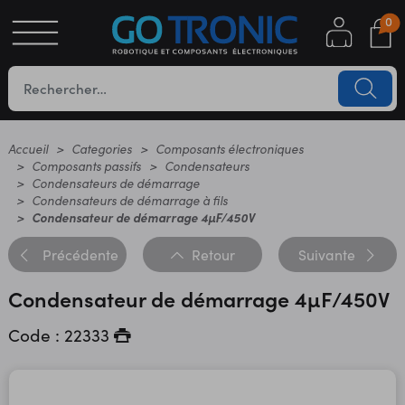
0
S
OTIQUE
UES
Accueil
Categories
Composants électroniques
Composants passifs
Condensateurs
Condensateurs de démarrage
Condensateurs de démarrage à fils
Condensateur de démarrage 4µF/450V
Précédente
Retour
Suivante
Condensateur de démarrage 4µF/450V
YC
Code : 22333