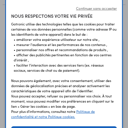
Continuer sans accepter
NOUS RESPECTONS VOTRE VIE PRIVÉE
Produits liés à cet article
Gotronic utilise des technologies telles que les cookies pour traiter
certaines de vos données personnelles (comme votre adresse IP ou
les identifiants de votre appareil) dans le but de :
• améliorer votre expérience utilisateur sur notre site ,
• mesurer l'audience et les performances de nos contenus ,
• personnaliser nos offres et recommandations de produits ,
• afficher des publicités pertinentes en fonction de vos centres
d'intérêt ,
• faciliter l'interaction avec des services tiers (ex. réseaux
sociaux, services de chat ou de paiement).
Nous pouvons également, avec votre consentement, utiliser des
données de géolocalisation précises et analyser activement les
caractéristiques de votre appareil afin de l'identifier.
Matrice CharliePlex
Matrice CharliePlex
Vous pouvez accepter, refuser ou personnaliser vos choix. À tout
moment, vous pouvez modifier vos préférences en cliquant sur le
16x9 à leds rouges
16x9 à leds vertes
lien « Gérer les cookies » en bas de page.
ADA2947
ADA2972
Pour plus d'informations, consultez notre
Politique de
confidentialité et notre Politique cookies.
6,80 €
7,95 €
TTC
TTC
5,67 €
6,62 €
Code : 34376
Code : 34380
HT
HT