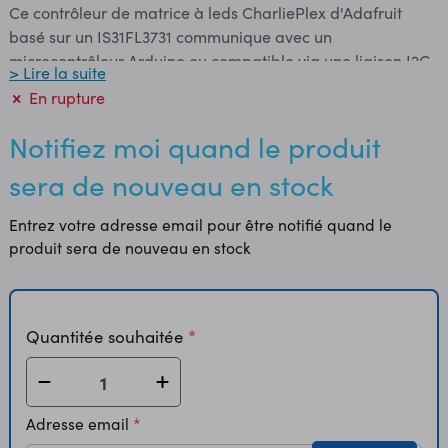
Ce contrôleur de matrice à leds CharliePlex d'Adafruit
basé sur un IS31FL3731 communique avec un
microcontrôleur Arduino ou compatible via une liaison I2C.
> Lire la suite
Il commande individuellement les 144 leds des matrices
En rupture
CharlieFlex (non inclus). Possibilité de créer des effets
lumineux (lignes, cercles, textes, etc) à partir d'une librairie
Notifiez moi quand le produit
compatible Arduino disponible en téléchargement. Le
sera de nouveau en stock
module dispose d'une mémoire ram capable de stocker
jusqu'à 8 effets animés. Remarque: le contrôleur est livré
Entrez votre adresse email pour être notifié quand le
sans matrice à leds (à commander séparément).
produit sera de nouveau en stock
Caractéristiques: - alimentation: 5 Vcc - interface: I2C -
contrôleur: IS31FL3731 ​Référence Adafruit: 2946
Quantitée souhaitée
Adresse email