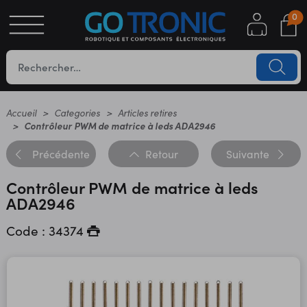
0
S
OTIQUE
UES
Accueil
Categories
Articles retires
Contrôleur PWM de matrice à leds ADA2946
Précédente
Retour
Suivante
Contrôleur PWM de matrice à leds
ADA2946
Code : 34374
YC