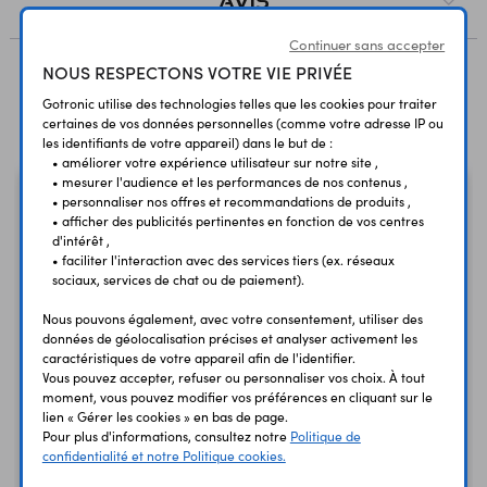
AVIS
Continuer sans accepter
NOUS RESPECTONS VOTRE VIE PRIVÉE
Produits liés à cet article
Gotronic utilise des technologies telles que les cookies pour traiter
certaines de vos données personnelles (comme votre adresse IP ou
les identifiants de votre appareil) dans le but de :
• améliorer votre expérience utilisateur sur notre site ,
• mesurer l'audience et les performances de nos contenus ,
• personnaliser nos offres et recommandations de produits ,
• afficher des publicités pertinentes en fonction de vos centres
d'intérêt ,
• faciliter l'interaction avec des services tiers (ex. réseaux
sociaux, services de chat ou de paiement).
Nous pouvons également, avec votre consentement, utiliser des
données de géolocalisation précises et analyser activement les
caractéristiques de votre appareil afin de l'identifier.
Vous pouvez accepter, refuser ou personnaliser vos choix. À tout
Plaque de montage
Connecteur HE14 MH100
moment, vous pouvez modifier vos préférences en cliquant sur le
rapide
noir - sécable - droit 1 x
lien « Gérer les cookies » en bas de page.
830 contacts
36 pts
Pour plus d'informations, consultez notre
Politique de
confidentialité et notre Politique cookies.
8,90 €
0,60 €
TTC
TTC