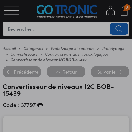
0
S
OTIQUE
UES
Accueil
Categories
Prototypage et capteurs
Prototypage
Convertisseurs
Convertisseurs de niveaux logiques
Convertisseur de niveaux I2C BOB-15439
Précédente
Retour
Suivante
Convertisseur de niveaux I2C BOB-
15439
Code : 37797
YC