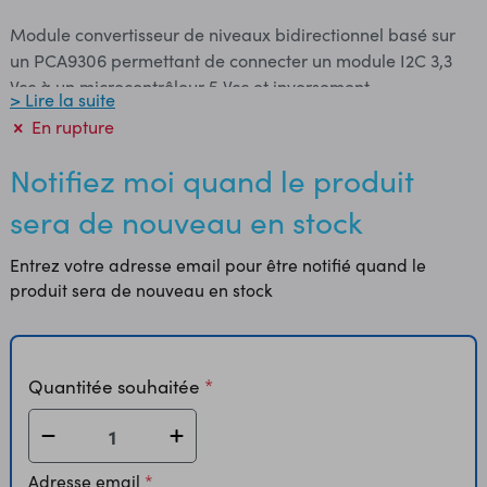
Module convertisseur de niveaux bidirectionnel basé sur
un PCA9306 permettant de connecter un module I2C 3,3
Vcc à un microcontrôleur 5 Vcc et inversement.
> Lire la suite
Compatibilité: - niveau bas: 1,2 à 3,3 Vcc - niveau haut: 1,8
En rupture
à 5 Vcc Le module doit être alimenté avec les 2 tensions
que vos appareils utilisent. Remarque: pour faciliter l'accès
Notifiez moi quand le produit
aux E/S de ce convertisseur, il est recommandé de souder
sera de nouveau en stock
un connecteur de type MH100. Dimensions: 18 x 13 mm
Référence Sparkfun: BOB-15439 Photos CC BY 2.0
Entrez votre adresse email pour être notifié quand le
produit sera de nouveau en stock
Quantitée souhaitée
Adresse email