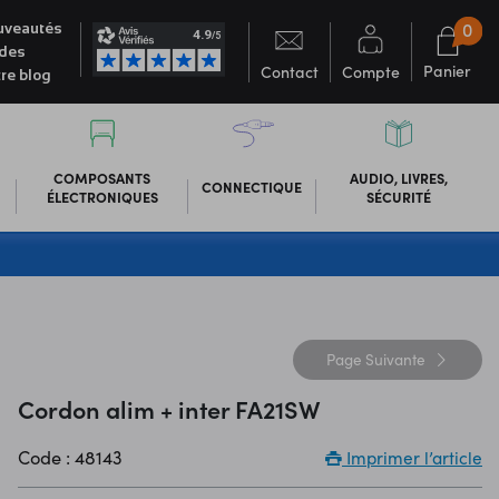
0
veautés
des
Panier
Contact
Compte
re blog
COMPOSANTS
AUDIO, LIVRES,
CONNECTIQUE
ÉLECTRONIQUES
SÉCURITÉ
Page
Suivante
Cordon alim + inter FA21SW
Code : 48143
Imprimer l’article