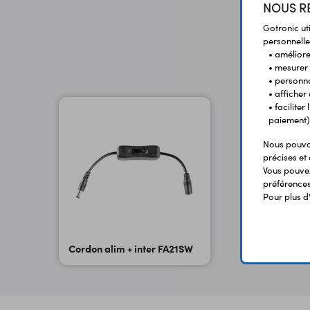
NOUS RE
Gotronic ut
personnelle
• améliorer
• mesurer 
• personna
• afficher
• facilite
paiement)
Nous pouvon
précises et 
Vous pouvez
préférences 
Pour plus d
Cordon alim + inter FA21SW