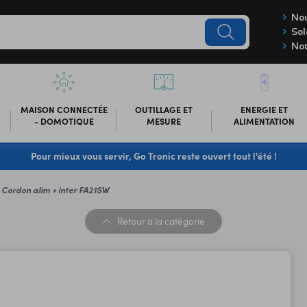
Nou
Sol
Not
-
MAISON CONNECTÉE
OUTILLAGE ET
ENERGIE ET
- DOMOTIQUE
MESURE
ALIMENTATION
Pour mieux vous servir, Go Tronic reste ouvert tout l'été !
Cordon alim + inter FA21SW
Retour
à la catégorie