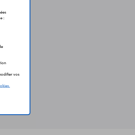
nées
e :
de
tion
odifier vos
okies.