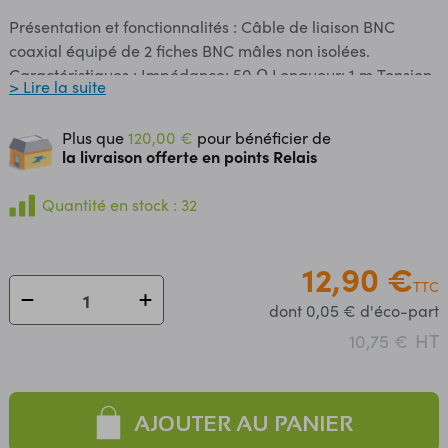
Présentation et fonctionnalités : Câble de liaison BNC
coaxial équipé de 2 fiches BNC mâles non isolées.
Caractéristiques : Impédance: 50 Ω Longueur: 1 m Tension
> Lire la suite
d'utilisation maxi: 33 Vac/70 Vcc. Picot central doré. Câble:
RG58C/U MIL-C17
Plus que
120,00 €
pour bénéficier de
la livraison offerte en points Relais
Quantité en stock : 32
12,90 €
TTC
dont 0,05 € d'éco-part
HT
10,75 €
AJOUTER AU PANIER