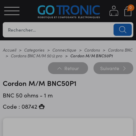
0
S
OTIQUE
UES
Accueil
Categories
Connectique
Cordons
Cordons BNC
Cordons BNC M/M 50 Ω pro
Cordon M/M BNC50P1
Retour
Suivante
Cordon M/M BNC50P1
BNC 50 ohms - 1 m
Code : 08742
YC