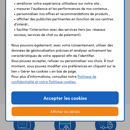
Vous avez déja consulté
• améliorer votre expérience utilisateur sur notre site ,
• mesurer l'audience et les performances de nos contenus ,
• personnaliser nos offres et recommandations de produits ,
• afficher des publicités pertinentes en fonction de vos centres
d'intérêt ,
• faciliter l'interaction avec des services tiers (ex. réseaux
sociaux, services de chat ou de paiement).
Nous pouvons également, avec votre consentement, utiliser des
données de géolocalisation précises et analyser activement les
caractéristiques de votre appareil afin de l'identifier.
Vous pouvez accepter, refuser ou personnaliser vos choix. À tout
moment, vous pouvez modifier vos préférences en cliquant sur le
lien « Gérer les cookies » en bas de page.
Cordon M/M BNC50P1
Pour plus d'informations, consultez notre
Politique de
confidentialité et notre Politique cookies.
BNC 50 ohms - 1 m
Accepter les cookies
Afficher les détails