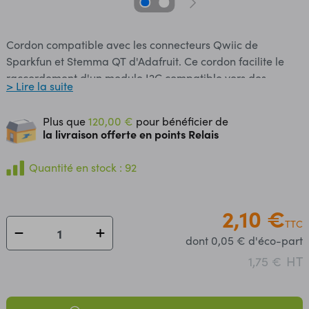
Cordon compatible avec les connecteurs Qwiic de
Sparkfun et Stemma QT d'Adafruit. Ce cordon facilite le
raccordement d'un module I2C compatible vers des
> Lire la suite
connecteurs femelles. Brochage: Noir = Masse Rouge =
Alimentation Bleue = SDA Jaune = SCL Caractéristiques:
Plus que
120,00 €
pour bénéficier de
Longueur: environ 150 mm Compatibilité: - EasyC de
la livraison offerte en points Relais
Soldered - Qwicc de Sparkfun - STEMMA QT d'Adafruit
Connecteurs: - 1 x JST 1 mm 4 broches - 4 x connecteurs
Quantité en stock : 92
femelles compatibles avec les connecteurs JWT et les
headers mâles
2,10 €
TTC
dont 0,05 € d'éco-part
HT
1,75 €