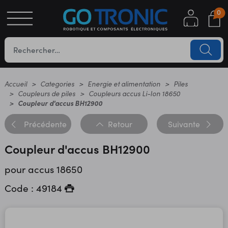
0
S
OTIQUE
UES
Accueil
Categories
Energie et alimentation
Piles
Coupleurs de piles
Coupleurs accus Li-Ion 18650
Coupleur d'accus BH12900
Précédente
Retour
Suivante
Coupleur d'accus BH12900
pour accus 18650
YC
Code : 49184