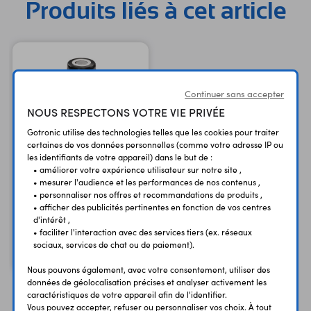
Produits liés à cet article
Continuer sans accepter
NOUS RESPECTONS VOTRE VIE PRIVÉE
Gotronic utilise des technologies telles que les cookies pour traiter
certaines de vos données personnelles (comme votre adresse IP ou
les identifiants de votre appareil) dans le but de :
• améliorer votre expérience utilisateur sur notre site ,
Accu Li-Ion 18650 3,7V
• mesurer l'audience et les performances de nos contenus ,
• personnaliser nos offres et recommandations de produits ,
3500mAh
• afficher des publicités pertinentes en fonction de vos centres
3,7 Vcc - 3500 mAh
d'intérêt ,
• faciliter l'interaction avec des services tiers (ex. réseaux
19,90 €
TTC
sociaux, services de chat ou de paiement).
16,58 €
Code : 09517
HT
Nous pouvons également, avec votre consentement, utiliser des
données de géolocalisation précises et analyser activement les
caractéristiques de votre appareil afin de l'identifier.
Vous pouvez accepter, refuser ou personnaliser vos choix. À tout