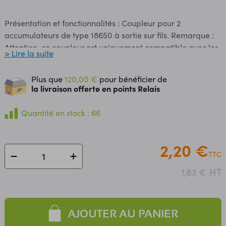
Présentation et fonctionnalités : Coupleur pour 2
accumulateurs de type 18650 à sortie sur fils. Remarque :
Attention, ce coupleur est uniquement compatible avec les
> Lire la suite
accus 18650 de 65 mm de longueur. Caractéristiques : ​
Dimensions : 74,5 x 40,8 x 17,7 mm Longueurs des fils :
Plus que
120,00 €
pour bénéficier de
environ 150 mm Section des fils : 0,20 mm²
la livraison offerte en points Relais
Quantité en stock : 66
2,20 €
TTC
HT
1,83 €
AJOUTER AU PANIER