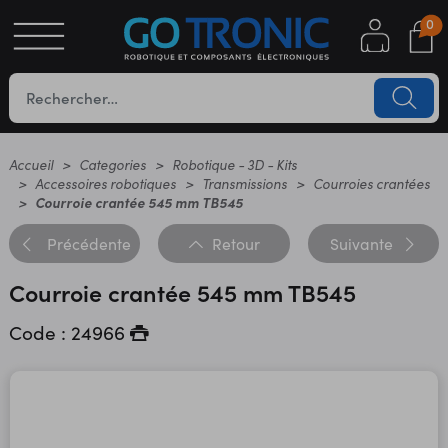
0
S
OTIQUE
UES
Accueil
Categories
Robotique - 3D - Kits
Accessoires robotiques
Transmissions
Courroies crantées
Courroie crantée 545 mm TB545
Précédente
Retour
Suivante
Courroie crantée 545 mm TB545
Code : 24966
YC