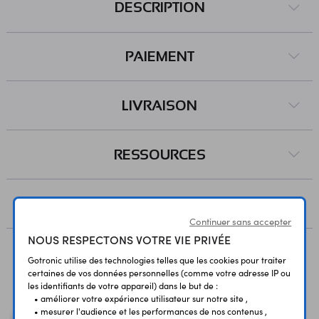
DESCRIPTION
PAIEMENT
LIVRAISON
RESSOURCES
AVIS
Continuer sans accepter
NOUS RESPECTONS VOTRE VIE PRIVÉE
Gotronic utilise des technologies telles que les cookies pour traiter
Vous avez déja consulté
certaines de vos données personnelles (comme votre adresse IP ou
les identifiants de votre appareil) dans le but de :
• améliorer votre expérience utilisateur sur notre site ,
• mesurer l'audience et les performances de nos contenus ,