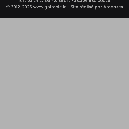
Tel : 03 24 27 93 42. Siret : 438.306.680.00028.
© 2012-2026 www.gotronic.fr - Site réalisé par
Arobases