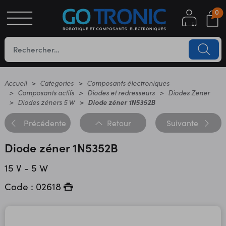
0
S
OTIQUE
UES
Accueil
Categories
Composants électroniques
Composants actifs
Diodes et redresseurs
Diodes Zener
Diodes zéners 5 W
Diode zéner 1N5352B
Précédente
Retour
Suivante
Diode zéner 1N5352B
15 V - 5 W
YC
Code : 02618