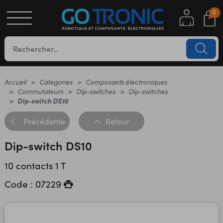
0
S
OTIQUE
UES
Accueil
Categories
Composants électroniques
Commutateurs
Dip-switches
Dip-switches
Dip-switch DS10
Précédente
Retour
Dip-switch DS10
10 contacts 1 T
YC
Code : 07229