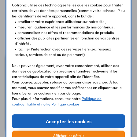
Gotronic utilise des technologies telles que les cookies pour traiter
AVIS
certaines de vos données personnelles (comme votre adresse IP ou
les identifiants de votre appareil) dans le but de :
• améliorer votre expérience utilisateur sur notre site ,
• mesurer l'audience et les performances de nos contenus ,
• personnaliser nos offres et recommandations de produits ,
Vous avez déja consulté
• afficher des publicités pertinentes en fonction de vos centres
d'intérêt ,
• faciliter l'interaction avec des services tiers (ex. réseaux
sociaux, services de chat ou de paiement).
Nous pouvons également, avec votre consentement, utiliser des
données de géolocalisation précises et analyser activement les
caractéristiques de votre appareil afin de l'identifier.
Vous pouvez accepter, refuser ou personnaliser vos choix. À tout
moment, vous pouvez modifier vos préférences en cliquant sur le
lien « Gérer les cookies » en bas de page.
Pour plus d'informations, consultez notre
Politique de
confidentialité et notre Politique cookies.
Dip-switch DS10
Accepter les cookies
10 contacts 1 T
Afficher les détails