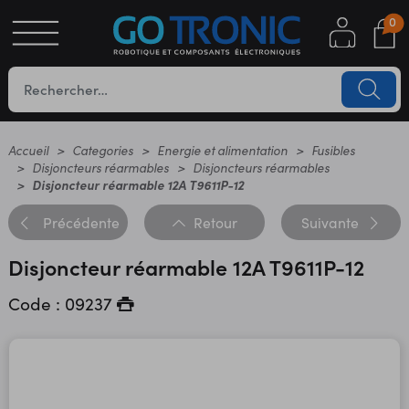
0
S
OTIQUE
UES
Accueil
Categories
Energie et alimentation
Fusibles
Disjoncteurs réarmables
Disjoncteurs réarmables
Disjoncteur réarmable 12A T9611P-12
Précédente
Retour
Suivante
Disjoncteur réarmable 12A T9611P-12
Code : 09237
YC