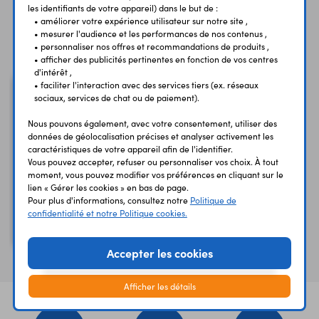
les identifiants de votre appareil) dans le but de :
• améliorer votre expérience utilisateur sur notre site ,
Vous avez déja consulté
• mesurer l'audience et les performances de nos contenus ,
• personnaliser nos offres et recommandations de produits ,
• afficher des publicités pertinentes en fonction de vos centres
d'intérêt ,
• faciliter l'interaction avec des services tiers (ex. réseaux
sociaux, services de chat ou de paiement).
Nous pouvons également, avec votre consentement, utiliser des
données de géolocalisation précises et analyser activement les
caractéristiques de votre appareil afin de l'identifier.
Vous pouvez accepter, refuser ou personnaliser vos choix. À tout
moment, vous pouvez modifier vos préférences en cliquant sur le
lien « Gérer les cookies » en bas de page.
Pour plus d'informations, consultez notre
Politique de
confidentialité et notre Politique cookies.
Disjoncteur réarmable
12A T9611P-12
Accepter les cookies
Afficher les détails