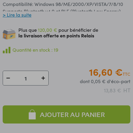
Compatibilité: Windows 98/ME/2000/XP/VISTA/7/8/10
Supporte Bluetooth v4.0 et BLE (Bluetooth Low Energy)
> Lire la suite
Drivers: inclus dans Windows Basé sur un CSR8510 A10
Vitesse: 3 Mbps Portée: 20 à 50 mètres
Plus que
120,00 €
pour bénéficier de
la livraison offerte en points Relais
Quantité en stock : 19
16,60 €
TTC
dont 0,05 € d'éco-part
HT
13,83 €
AJOUTER AU PANIER