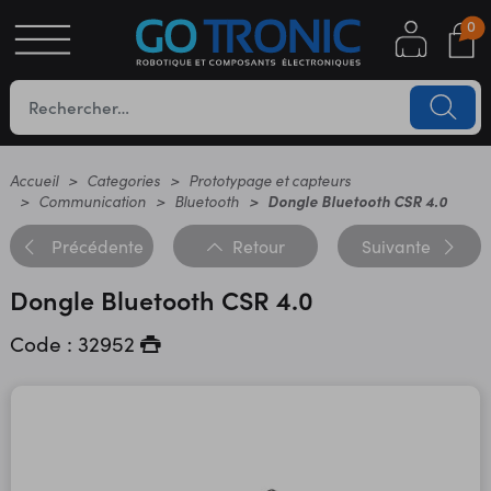
0
S
OTIQUE
UES
Accueil
Categories
Prototypage et capteurs
Communication
Bluetooth
Dongle Bluetooth CSR 4.0
Précédente
Retour
Suivante
Dongle Bluetooth CSR 4.0
Code : 32952
YC