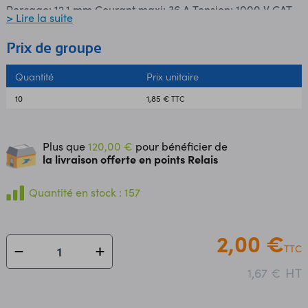
Perçage: 12,1 mm Courant maxi: 36 A Tension: 1000 V CAT
> Lire la suite
III/600 V CAT IV Marque: Electro-PJP
Prix de groupe
Quantité
Prix unitaire
10
1,85 €
TTC
Plus que
120,00 €
pour bénéficier de
la livraison offerte en points Relais
Quantité en stock : 157
2,00 €
TTC
HT
1,67 €