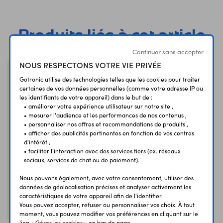
Produits liés à cet article
Continuer sans accepter
NOUS RESPECTONS VOTRE VIE PRIVÉE
Gotronic utilise des technologies telles que les cookies pour traiter
certaines de vos données personnelles (comme votre adresse IP ou
les identifiants de votre appareil) dans le but de :
• améliorer votre expérience utilisateur sur notre site ,
• mesurer l'audience et les performances de nos contenus ,
• personnaliser nos offres et recommandations de produits ,
• afficher des publicités pertinentes en fonction de vos centres
d'intérêt ,
• faciliter l'interaction avec des services tiers (ex. réseaux
Outil de pose 3297/99
sociaux, services de chat ou de paiement).
pour douilles de
Nous pouvons également, avec votre consentement, utiliser des
sécurité
données de géolocalisation précises et analyser activement les
caractéristiques de votre appareil afin de l'identifier.
38,90 €
TTC
Vous pouvez accepter, refuser ou personnaliser vos choix. À tout
32,42 €
Code : 08319
HT
moment, vous pouvez modifier vos préférences en cliquant sur le
lien « Gérer les cookies » en bas de page.