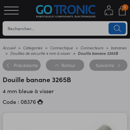
0
S
OTIQUE
UES
Accueil
Categories
Connectique
Connecteurs
bananes
Douilles de sécurité 4 mm à visser
Douille banane 3265B
Précédente
Retour
Suivante
Douille banane 3265B
4 mm bleue à visser
Code : 08376
YC