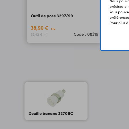
Nous pouvon
précises et 
Vous pouvez
Outil de pose 3297/99
préférences 
Pour plus d
38,90 €
TTC
Code : 08319
32,42 €
HT
Douille banane 3270BC