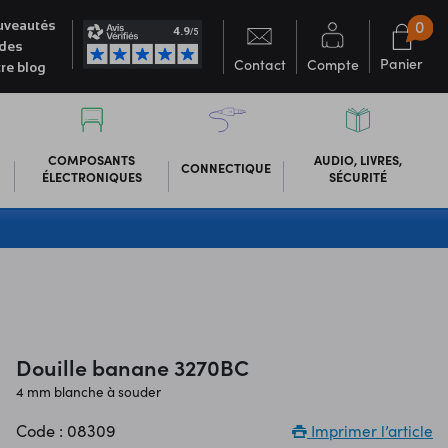
0
veautés
des
Panier
Contact
Compte
re blog
COMPOSANTS
AUDIO, LIVRES,
CONNECTIQUE
ÉLECTRONIQUES
SÉCURITÉ
Douille banane 3270BC
4 mm blanche à souder
Code : 08309
Imprimer l’article