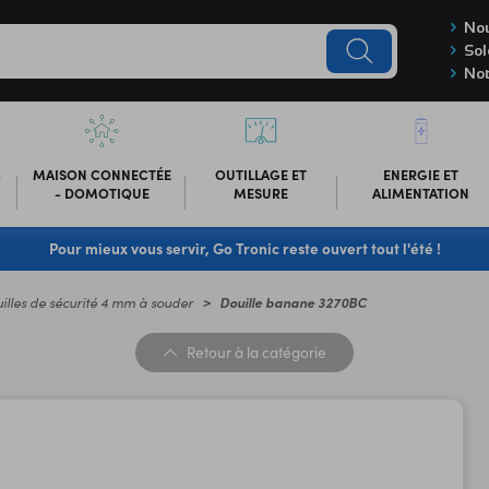
Nou
Sol
Not
-
MAISON CONNECTÉE
OUTILLAGE ET
ENERGIE ET
- DOMOTIQUE
MESURE
ALIMENTATION
Pour mieux vous servir, Go Tronic reste ouvert tout l'été !
illes de sécurité 4 mm à souder
Douille banane 3270BC
Retour
à la catégorie