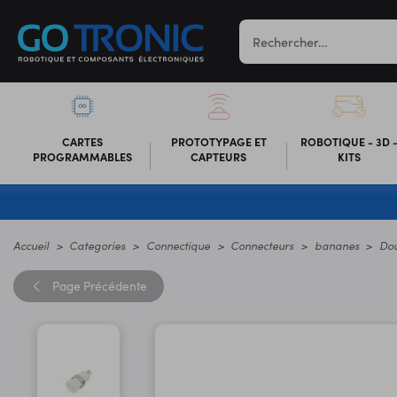
CARTES
PROTOTYPAGE ET
ROBOTIQUE - 3D 
PROGRAMMABLES
CAPTEURS
KITS
Accueil
Categories
Connectique
Connecteurs
bananes
Dou
Page
Précédente