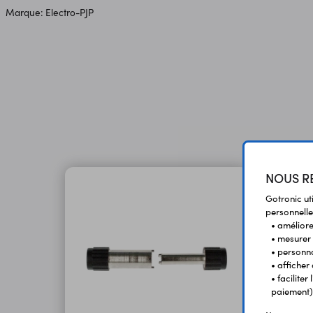
Marque: Electro-PJP
NOUS RE
Gotronic ut
personnelle
• améliorer
• mesurer 
• personna
• afficher
• facilite
paiement)