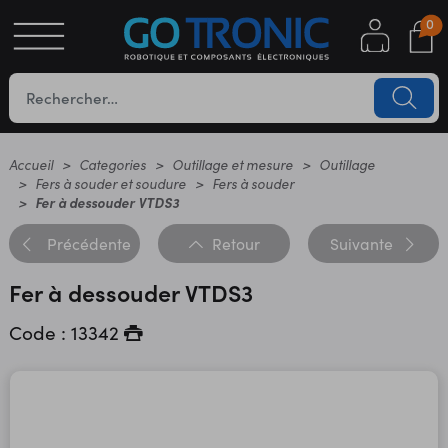
0
S
OTIQUE
UES
Accueil
Categories
Outillage et mesure
Outillage
Fers à souder et soudure
Fers à souder
Fer à dessouder VTDS3
Précédente
Retour
Suivante
Fer à dessouder VTDS3
Code : 13342
YC