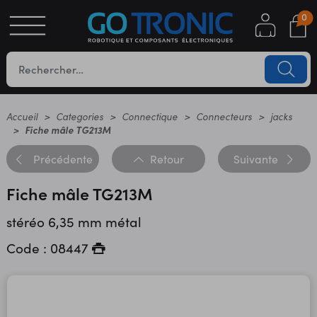
0
S
OTIQUE
UES
Accueil
Categories
Connectique
Connecteurs
jacks
Fiche mâle TG213M
Précédente
Retour
Suivante
Fiche mâle TG213M
stéréo 6,35 mm métal
Code : 08447
YC