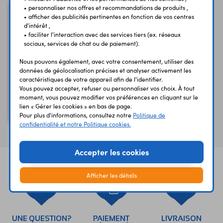
• personnaliser nos offres et recommandations de produits ,
• afficher des publicités pertinentes en fonction de vos centres
d'intérêt ,
• faciliter l'interaction avec des services tiers (ex. réseaux
sociaux, services de chat ou de paiement).
Nous pouvons également, avec votre consentement, utiliser des
données de géolocalisation précises et analyser activement les
caractéristiques de votre appareil afin de l'identifier.
Vous pouvez accepter, refuser ou personnaliser vos choix. À tout
moment, vous pouvez modifier vos préférences en cliquant sur le
Fiche mâle TG213M
lien « Gérer les cookies » en bas de page.
stéréo 6,35 mm métal
Pour plus d'informations, consultez notre
Politique de
confidentialité et notre Politique cookies.
Accepter les cookies
Afficher les détails
UNE QUESTION?
PAIEMENT
LIVRAISON