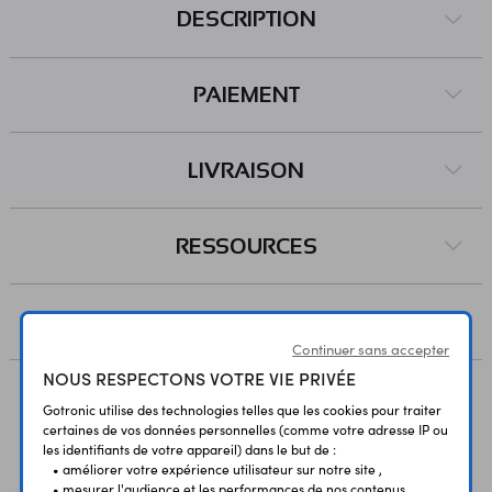
DESCRIPTION
PAIEMENT
LIVRAISON
RESSOURCES
AVIS
Continuer sans accepter
NOUS RESPECTONS VOTRE VIE PRIVÉE
Gotronic utilise des technologies telles que les cookies pour traiter
Vous avez déja consulté
certaines de vos données personnelles (comme votre adresse IP ou
les identifiants de votre appareil) dans le but de :
• améliorer votre expérience utilisateur sur notre site ,
• mesurer l'audience et les performances de nos contenus ,