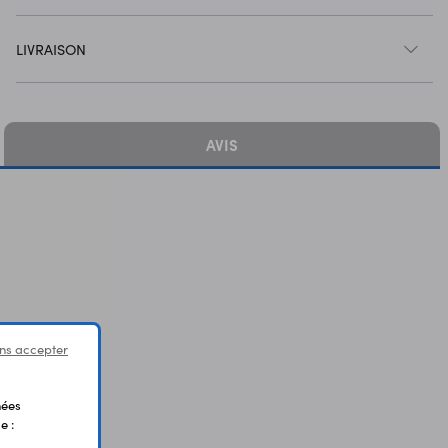
LIVRAISON
AVIS
ns accepter
nées
e :