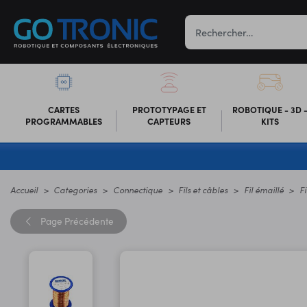
CARTES
PROTOTYPAGE ET
ROBOTIQUE - 3D 
PROGRAMMABLES
CAPTEURS
KITS
Accueil
Categories
Connectique
Fils et câbles
Fil émaillé
Fi
Page
Précédente