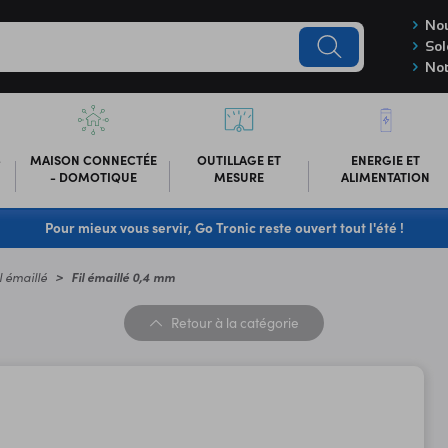
Nou
Sol
Not
-
MAISON CONNECTÉE
OUTILLAGE ET
ENERGIE ET
- DOMOTIQUE
MESURE
ALIMENTATION
Pour mieux vous servir, Go Tronic reste ouvert tout l'été !
l émaillé
Fil émaillé 0,4 mm
Retour
à la catégorie