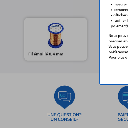
• mesurer 
• personna
• afficher
• facilite
paiement)
Nous pouvon
précises et 
Vous pouvez
préférences 
Fil émaillé 0,4 mm
Pour plus d
UNE QUESTION?
PAI
UN CONSEIL?
SÉC