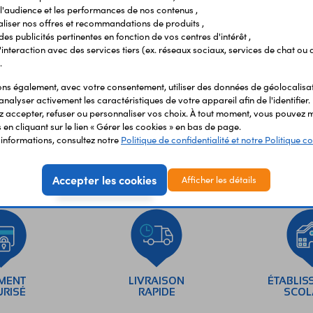
Vous avez déja consulté
l'audience et les performances de nos contenus ,
liser nos offres et recommandations de produits ,
 des publicités pertinentes en fonction de vos centres d'intérêt ,
r l'interaction avec des services tiers (ex. réseaux sociaux, services de chat ou 
.
s également, avec votre consentement, utiliser des données de géolocalisa
analyser activement les caractéristiques de votre appareil afin de l'identifier.
 accepter, refuser ou personnaliser vos choix. À tout moment, vous pouvez m
en cliquant sur le lien « Gérer les cookies » en bas de page.
'informations, consultez notre
Politique de confidentialité et notre Politique co
Accepter les cookies
Afficher les détails
EMENT
LIVRAISON
ÉTABLIS
URISÉ
RAPIDE
SCOL