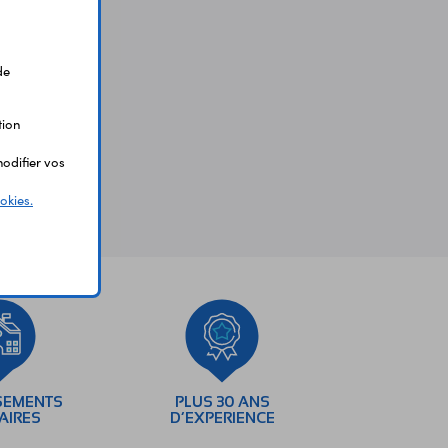
de
tion
odifier vos
okies.
SEMENTS
PLUS 30 ANS
AIRES
D’EXPERIENCE