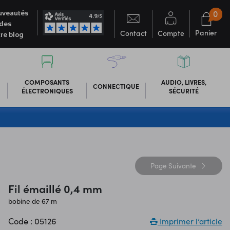
0
veautés
des
Panier
Contact
Compte
re blog
COMPOSANTS
AUDIO, LIVRES,
CONNECTIQUE
ÉLECTRONIQUES
SÉCURITÉ
Page
Suivante
Fil émaillé 0,4 mm
bobine de 67 m
Code : 05126
Imprimer l’article