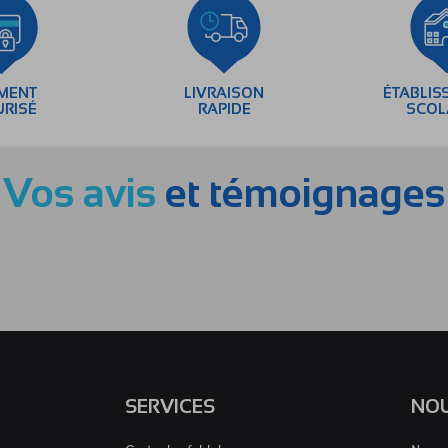
EMENT
LIVRAISON
ÉTABLIS
URISÉ
RAPIDE
SCOL
Vos avis
et témoignages
SERVICES
NOU