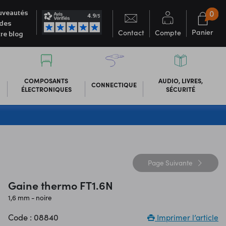
0
veautés
des
Panier
Contact
Compte
re blog
COMPOSANTS
AUDIO, LIVRES,
CONNECTIQUE
ÉLECTRONIQUES
SÉCURITÉ
Page
Suivante
Gaine thermo FT1.6N
1,6 mm - noire
Code : 08840
Imprimer l’article