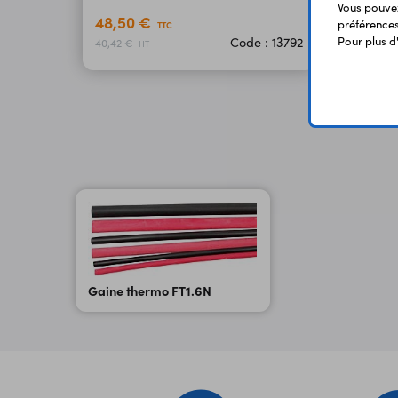
Vous pouvez
48,50 €
44,9
préférences 
TTC
Pour plus d
Code : 13792
40,42 €
37,42 
HT
Gaine thermo FT1.6N