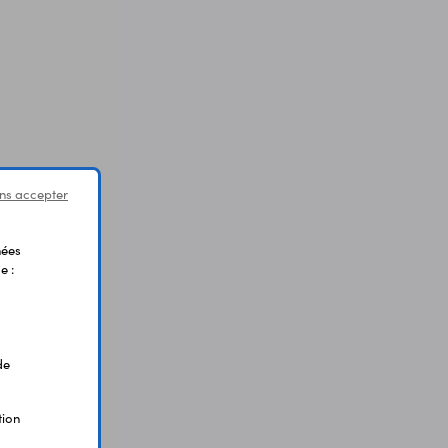
ns accepter
nées
e :
de
tion