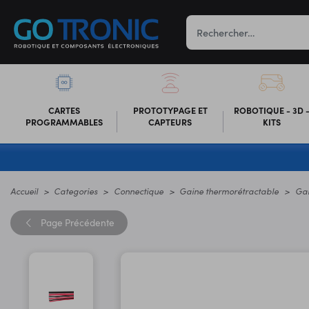
CARTES
PROTOTYPAGE ET
ROBOTIQUE - 3D 
PROGRAMMABLES
CAPTEURS
KITS
Accueil
Categories
Connectique
Gaine thermorétractable
Gai
Page
Précédente