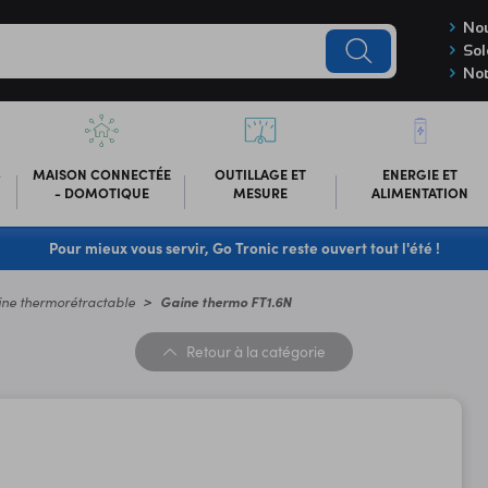
Nou
Sol
Not
-
MAISON CONNECTÉE
OUTILLAGE ET
ENERGIE ET
- DOMOTIQUE
MESURE
ALIMENTATION
Pour mieux vous servir, Go Tronic reste ouvert tout l'été !
ne thermorétractable
Gaine thermo FT1.6N
Retour
à la catégorie