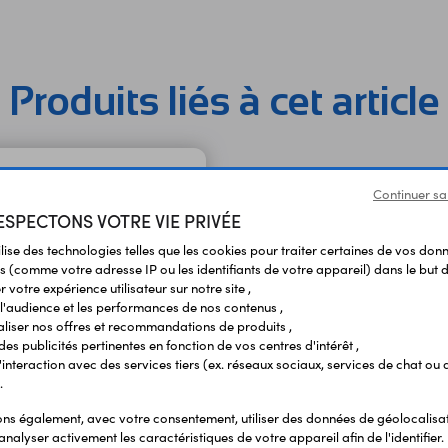
Produits liés à cet article
Continuer sa
SPECTONS VOTRE VIE PRIVÉE
ilise des technologies telles que les cookies pour traiter certaines de vos don
s (comme votre adresse IP ou les identifiants de votre appareil) dans le but d
 votre expérience utilisateur sur notre site ,
l'audience et les performances de nos contenus ,
liser nos offres et recommandations de produits ,
 des publicités pertinentes en fonction de vos centres d'intérêt ,
r l'interaction avec des services tiers (ex. réseaux sociaux, services de chat ou 
.
s également, avec votre consentement, utiliser des données de géolocalisa
et à air chaud AIR01
analyser activement les caractéristiques de votre appareil afin de l'identifier.