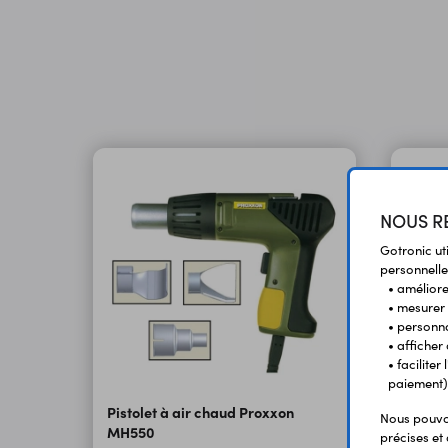
NOUS RE
Gotronic ut
personnelle
• améliorer
• mesurer 
• personna
• afficher
• facilite
paiement)
Pistolet à air chaud Proxxon
Nous pouvon
MH550
Pistol
précises et 