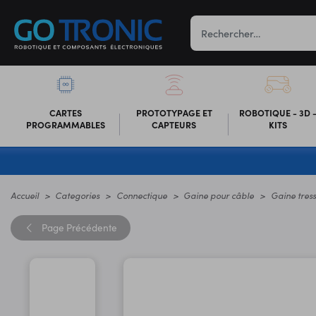
CARTES
PROTOTYPAGE ET
ROBOTIQUE - 3D 
PROGRAMMABLES
CAPTEURS
KITS
Accueil
Categories
Connectique
Gaine pour câble
Gaine tres
Page
Précédente