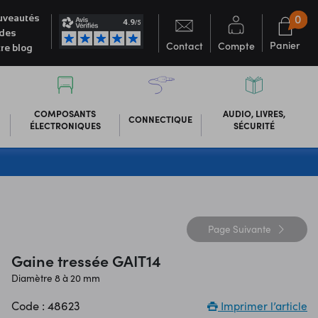
0
veautés
des
Panier
Contact
Compte
re blog
COMPOSANTS
AUDIO, LIVRES,
CONNECTIQUE
ÉLECTRONIQUES
SÉCURITÉ
Page
Suivante
Gaine tressée GAIT14
Diamètre 8 à 20 mm
Code : 48623
Imprimer l’article