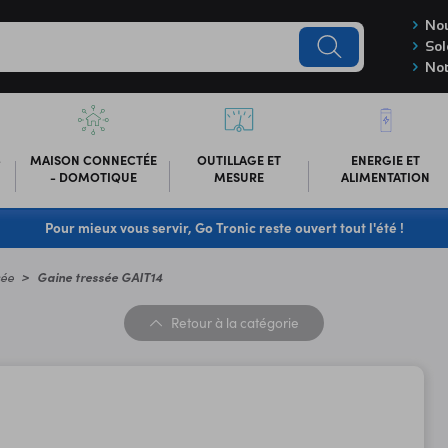
Nou
Sol
Not
-
MAISON CONNECTÉE
OUTILLAGE ET
ENERGIE ET
- DOMOTIQUE
MESURE
ALIMENTATION
Pour mieux vous servir, Go Tronic reste ouvert tout l'été !
sée
Gaine tressée GAIT14
Retour
à la catégorie