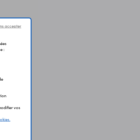
ns accepter
nées
e :
de
tion
odifier vos
okies.