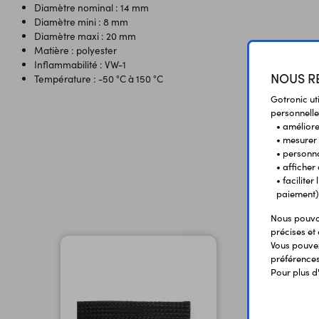
Diamètre nominal : 14 mm
Diamètre mini : 8 mm
Diamètre maxi : 20 mm
Matière : polyester
Inflammabilité : VW-1
NOUS RE
​Température : -50 °C à 150 °C
Gotronic ut
personnelle
• améliorer
• mesurer 
• personna
• afficher
• facilite
paiement)
Nous pouvon
précises et 
Vous pouvez
préférences 
Pour plus d