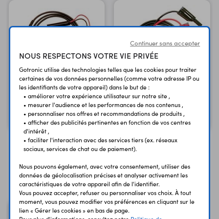
Continuer sans accepter
NOUS RESPECTONS VOTRE VIE PRIVÉE
Gotronic utilise des technologies telles que les cookies pour traiter
certaines de vos données personnelles (comme votre adresse IP ou
Cordon BNC mâle -
Cordon isolé BNC mâle -
les identifiants de votre appareil) dans le but de :
grippe-fils pro
fiches bananes
• améliorer votre expérience utilisateur sur notre site ,
• mesurer l'audience et les performances de nos contenus ,
16,35 €
17,50 €
TTC
TTC
• personnaliser nos offres et recommandations de produits ,
13,62 €
14,58 €
Code : 08750
Code : 08739
HT
HT
• afficher des publicités pertinentes en fonction de vos centres
d'intérêt ,
• faciliter l'interaction avec des services tiers (ex. réseaux
sociaux, services de chat ou de paiement).
Nous pouvons également, avec votre consentement, utiliser des
Vous avez déja consulté
données de géolocalisation précises et analyser activement les
caractéristiques de votre appareil afin de l'identifier.
Vous pouvez accepter, refuser ou personnaliser vos choix. À tout
moment, vous pouvez modifier vos préférences en cliquant sur le
lien « Gérer les cookies » en bas de page.