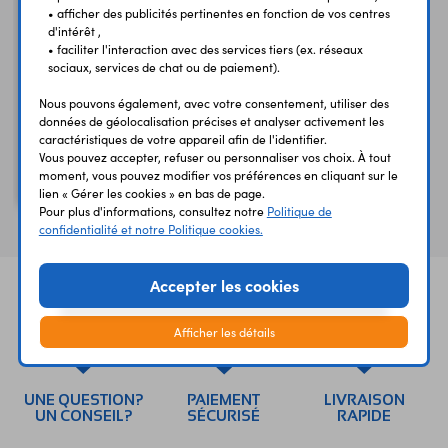
• afficher des publicités pertinentes en fonction de vos centres
d'intérêt ,
• faciliter l'interaction avec des services tiers (ex. réseaux
sociaux, services de chat ou de paiement).
Nous pouvons également, avec votre consentement, utiliser des
données de géolocalisation précises et analyser activement les
caractéristiques de votre appareil afin de l'identifier.
Vous pouvez accepter, refuser ou personnaliser vos choix. À tout
Haut-parleur HP486
moment, vous pouvez modifier vos préférences en cliquant sur le
8 Ω - 0,25 W - 50 mm
lien « Gérer les cookies » en bas de page.
Pour plus d'informations, consultez notre
Politique de
confidentialité et notre Politique cookies.
Accepter les cookies
Afficher les détails
UNE QUESTION?
PAIEMENT
LIVRAISON
UN CONSEIL?
SÉCURISÉ
RAPIDE