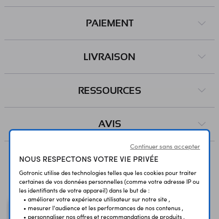
PAIEMENT
LIVRAISON
RESSOURCES
AVIS
Continuer sans accepter
NOUS RESPECTONS VOTRE VIE PRIVÉE
Vous avez déja consulté
Gotronic utilise des technologies telles que les cookies pour traiter
certaines de vos données personnelles (comme votre adresse IP ou
les identifiants de votre appareil) dans le but de :
• améliorer votre expérience utilisateur sur notre site ,
• mesurer l'audience et les performances de nos contenus ,
• personnaliser nos offres et recommandations de produits ,