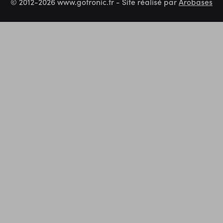
© 2012-2026 www.gotronic.fr - Site réalisé par
Arobases