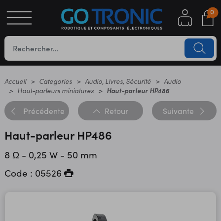
0
S
OTIQUE
UES
Accueil
Categories
Audio, Livres, Sécurité
Audio
Haut-parleurs miniatures
Haut-parleur HP486
Précédente
Retour
Suivante
Haut-parleur HP486
8 Ω - 0,25 W - 50 mm
Code : 05526
YC