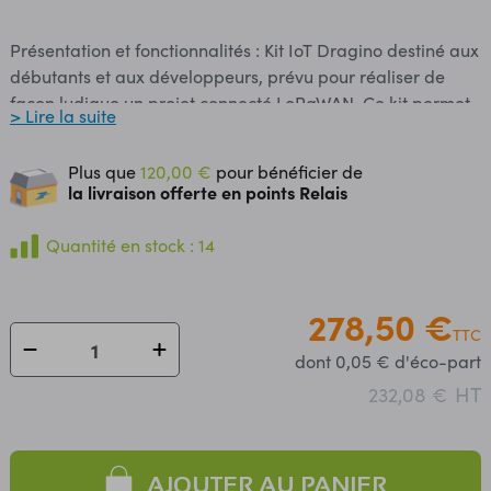
Présentation et fonctionnalités : Kit IoT Dragino destiné aux
débutants et aux développeurs, prévu pour réaliser de
façon ludique un projet connecté LoRaWAN. Ce kit permet
> Lire la suite
d'établir une communication entre une carte compatible
Arduino (non incluse) et un ordinateur, une carte
Plus que
120,00 €
pour bénéficier de
Raspberry Pi (non incluse) ou un smartphone Android via
la livraison offerte en points Relais
une passerelle LoRaWAN vers Internet (WiFi et RJ45). La
technologie LoRa permet à l'appareil d'envoyer des
Quantité en stock : 14
données et d'atteindre des portées extrêmement longues à
de faibles débits de données. Il offre une immunité élevée
278,50 €
aux interférences tout en minimisant la consommation de
TTC
courant. Les objectifs de ce kit : - comprendre la structure
dont 0,05 € d'éco-part
d'un réseau IoT et son fonctionnement - apprendre la
HT
programmation avec un microcontrôleur compatible
232,08 €
Arduino et des capteurs compatibles - les commandes de
base Linux - découvrir et configurer un réseau LoRaWAN -
découvrir et configurer Node-RED - connecter votre
AJOUTER AU PANIER