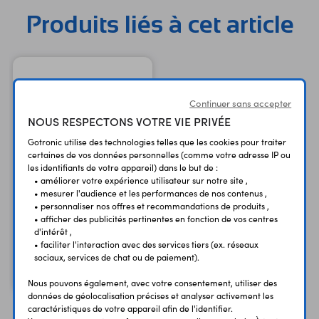
module à LED RGB - 20 x cordons de prototypage M/M -
Produits liés à cet article
20 x cordons de prototypage F/F - 20 x cordons de
prototypage M/F - 1 x adaptateur secteur à sortie USB
avec cordon USB Type-C (pour l'alimentation de la
passerelle) - 1 x cordon USB Type-B (pour la
programmation de la carte compatible Uno) Remarque :
Continuer sans accepter
Une carte Raspberry Pi est à prévoir en fonction de
NOUS RESPECTONS VOTRE VIE PRIVÉE
l'utilisation. Caractéristiques : Alimentation : - shield : 5 Vcc
Gotronic utilise des technologies telles que les cookies pour traiter
via la carte compatible Arduino - passerelle : 5 Vcc via
certaines de vos données personnelles (comme votre adresse IP ou
l'adaptateur secteur inclus Fréquence : 868 MHz Référence
les identifiants de votre appareil) dans le but de :
Dragino : LoRa/LoRaWAN IoT Kit V3 Besoin de quantités ?
• améliorer votre expérience utilisateur sur notre site ,
• mesurer l'audience et les performances de nos contenus ,
N'hésitez pas à nous demander un devis
Carte Raspberry Pi 4 B -
• personnaliser nos offres et recommandations de produits ,
2 GB
• afficher des publicités pertinentes en fonction de vos centres
d'intérêt ,
Version 2 GB
• faciliter l'interaction avec des services tiers (ex. réseaux
69,90 €
sociaux, services de chat ou de paiement).
TTC
58,25 €
Code : 36437
HT
Nous pouvons également, avec votre consentement, utiliser des
données de géolocalisation précises et analyser activement les
caractéristiques de votre appareil afin de l'identifier.