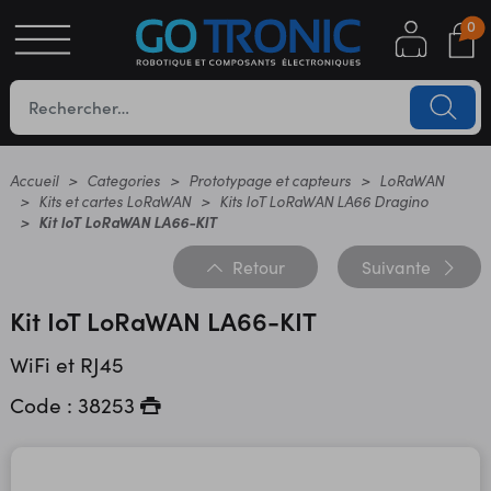
0
S
OTIQUE
UES
Accueil
Categories
Prototypage et capteurs
LoRaWAN
Kits et cartes LoRaWAN
Kits IoT LoRaWAN LA66 Dragino
Kit IoT LoRaWAN LA66-KIT
Retour
Suivante
Kit IoT LoRaWAN LA66-KIT
WiFi et RJ45
YC
Code : 38253