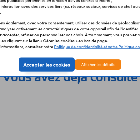
 des publicités pertinentes en fonction de vos centres d'intérêt ,
Caractéristiques :
27670511)
r l'interaction avec des services tiers (ex. réseaux sociaux, services de chat ou 
Microcontroller : STM32L4
.
Charge de l'accu via mini-U
Age minimum : 7 ans
s également, avec votre consentement, utiliser des données de géolocalisa
analyser activement les caractéristiques de votre appareil afin de l'identifier.
 accepter, refuser ou personnaliser vos choix. À tout moment, vous pouvez m
en cliquant sur le lien « Gérer les cookies » en bas de page.
'informations, consultez notre
Politique de confidentialité et notre Politique co
Accepter les cookies
Afficher les détails
Vous avez déja consulté