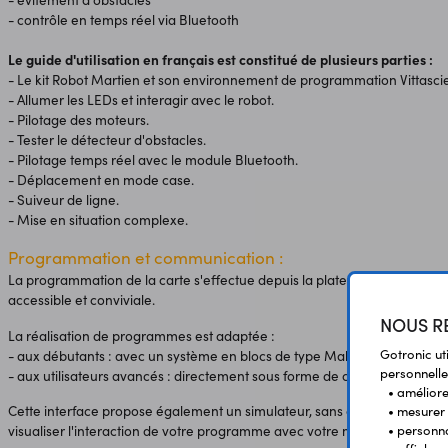
- contrôle en temps réel via Bluetooth
Le guide d'utilisation en français est constitué de plusieurs parties :
- Le kit Robot Martien et son environnement de programmation Vittasci
- Allumer les LEDs et interagir avec le robot.
- Pilotage des moteurs.
- Tester le détecteur d'obstacles.
- Pilotage temps réel avec le module Bluetooth.
- Déplacement en mode case.
- Suiveur de ligne.
- Mise en situation complexe.
Programmation et communication :
La programmation de la carte s'effectue depuis la plateforme éducative 
accessible et conviviale.
NOUS RE
La réalisation de programmes est adaptée :
Gotronic ut
- aux débutants : avec un système en blocs de type Makecode ou Scrat
personnelle
- aux utilisateurs avancés : directement sous forme de code, en MicroP
• améliorer
Cette interface propose également un simulateur, sans connexion de mi
• mesurer 
• personna
visualiser l'interaction de votre programme avec votre montage.