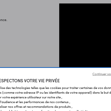
ence.
en ligne Vittascience se voulant
Continuer sa
SPECTONS VOTRE VIE PRIVÉE
ilise des technologies telles que les cookies pour traiter certaines de vos don
ch
Remarques :
s (comme votre adresse IP ou les identifiants de votre appareil) dans le but d
ython.
Pour des raisons de réglementati
 votre expérience utilisateur sur notre site ,
crocontrôleur, prévu pour
l'audience et les performances de nos contenus ,
L'utilisation de l'interface Vitt
liser nos offres et recommandations de produits ,