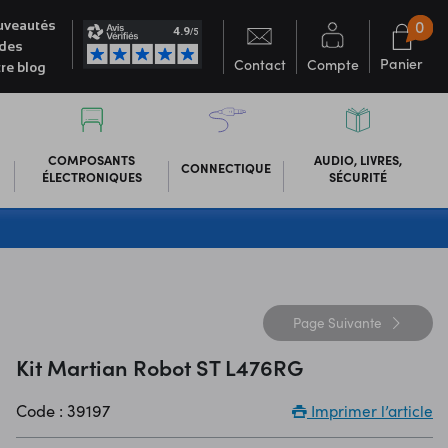
0
veautés
des
Panier
Contact
Compte
re blog
COMPOSANTS
AUDIO, LIVRES,
CONNECTIQUE
ÉLECTRONIQUES
SÉCURITÉ
Page
Suivante
Kit Martian Robot ST L476RG
Code : 39197
Imprimer l’article