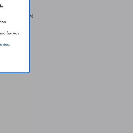
de
76RG
SB (cordon inclus)
tion
odifier vos
okies.