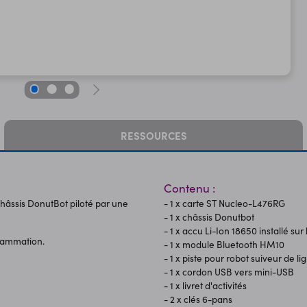
RESSOURCES
Contenu :
châssis DonutBot piloté par une
- 1 x carte ST Nucleo-L476RG
- 1 x châssis Donutbot
- 1 x accu Li-Ion 18650 installé sur 
grammation.
- 1 x module Bluetooth HM10
- 1 x piste pour robot suiveur de li
- 1 x cordon USB vers mini-USB
- 1 x livret d'activités
- 2 x clés 6-pans