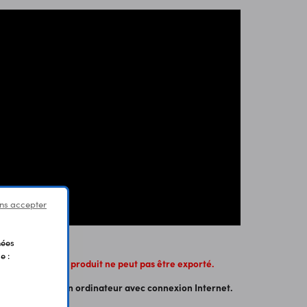
ns accepter
nées
e :
on aérienne, ce produit ne peut pas être exporté.
ascience requiert un ordinateur avec connexion Internet.