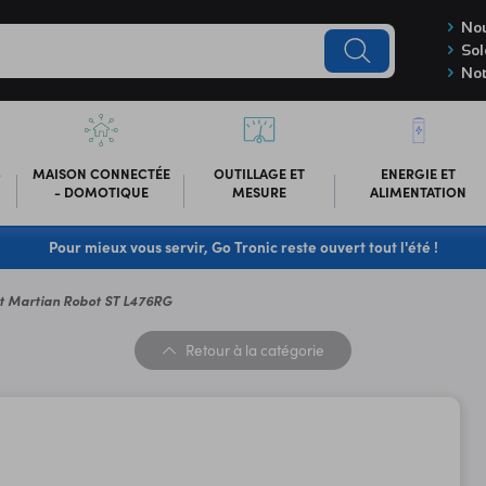
Nou
Sol
Not
-
MAISON CONNECTÉE
OUTILLAGE ET
ENERGIE ET
- DOMOTIQUE
MESURE
ALIMENTATION
Pour mieux vous servir, Go Tronic reste ouvert tout l'été !
it Martian Robot ST L476RG
Retour
à la catégorie