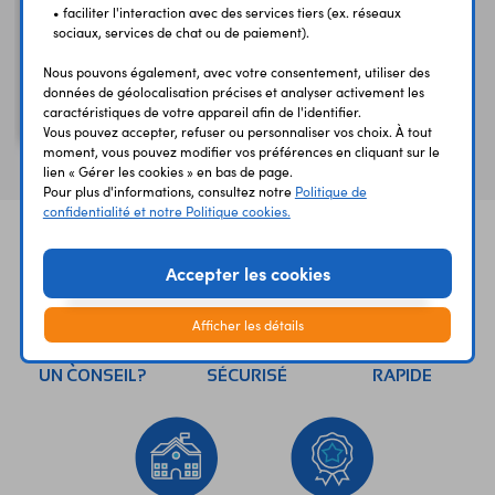
• faciliter l'interaction avec des services tiers (ex. réseaux
sociaux, services de chat ou de paiement).
L7912CV
Nous pouvons également, avec votre consentement, utiliser des
données de géolocalisation précises et analyser activement les
Régulateur -12V 1A
caractéristiques de votre appareil afin de l'identifier.
TO220
Vous pouvez accepter, refuser ou personnaliser vos choix. À tout
moment, vous pouvez modifier vos préférences en cliquant sur le
lien « Gérer les cookies » en bas de page.
Pour plus d'informations, consultez notre
Politique de
confidentialité et notre Politique cookies.
Accepter les cookies
Afficher les détails
UNE QUESTION?
PAIEMENT
LIVRAISON
UN CONSEIL?
SÉCURISÉ
RAPIDE