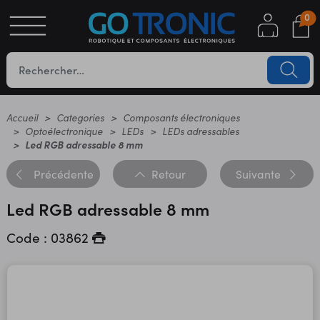
0
S
OTIQUE
UES
Accueil
Categories
Composants électroniques
Optoélectronique
LEDs
LEDs adressables
Led RGB adressable 8 mm
Précédente
Retour
Suivante
Led RGB adressable 8 mm
Code : 03862
YC