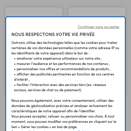
Continuer sans accepter
NOUS RESPECTONS VOTRE VIE PRIVÉE
Gotronic utilise des technologies telles que les cookies pour traiter
certaines de vos données personnelles (comme votre adresse IP ou
les identifiants de votre appareil) dans le but de :
• améliorer votre expérience utilisateur sur notre site ,
• mesurer l'audience et les performances de nos contenus ,
5 leds RGB 5mm
5 leds RGB 8mm
• personnaliser nos offres et recommandations de produits ,
NeoPixel ADA1938
NeoPixel ADA1734
• afficher des publicités pertinentes en fonction de vos centres
d'intérêt ,
6,60 €
6,60 €
TTC
TTC
• faciliter l'interaction avec des services tiers (ex. réseaux
5,50 €
5,50 €
Code : 03886
Code : 03888
sociaux, services de chat ou de paiement).
HT
HT
Nous pouvons également, avec votre consentement, utiliser des
données de géolocalisation précises et analyser activement les
caractéristiques de votre appareil afin de l'identifier.
Vous avez déja consulté
Vous pouvez accepter, refuser ou personnaliser vos choix. À tout
moment, vous pouvez modifier vos préférences en cliquant sur le
lien « Gérer les cookies » en bas de page.