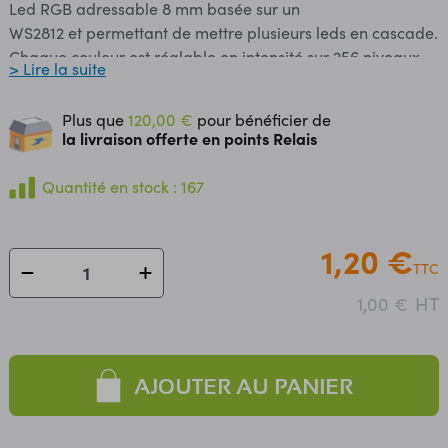
Led RGB adressable 8 mm basée sur un
WS2812 et permettant de mettre plusieurs leds en cascade.
Chaque couleur est réglable en intensité sur 256 niveaux.
> Lire la suite
Elle se raccorde sur la sortie série d'un microcontrôleur.
Alimentation: 4,5 à 6 Vcc Fréquence interne: 800 kHz
Plus que
120,00 €
pour bénéficier de
Diamètre: 8 mm
la livraison offerte en points Relais
Quantité en stock : 167
1,20 €
TTC
HT
1,00 €
AJOUTER AU PANIER