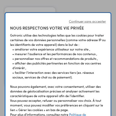
Continuer sans accepter
NOUS RESPECTONS VOTRE VIE PRIVÉE
Gotronic utilise des technologies telles que les cookies pour traiter
certaines de vos données personnelles (comme votre adresse IP ou
les identifiants de votre appareil) dans le but de :
• améliorer votre expérience utilisateur sur notre site ,
• mesurer l'audience et les performances de nos contenus ,
• personnaliser nos offres et recommandations de produits ,
Assortiment de forets
• afficher des publicités pertinentes en fonction de vos centres
HSS01
d'intérêt ,
• faciliter l'interaction avec des services tiers (ex. réseaux
16,00 €
TTC
sociaux, services de chat ou de paiement).
13,33 €
Code : 13271
HT
Nous pouvons également, avec votre consentement, utiliser des
données de géolocalisation précises et analyser activement les
caractéristiques de votre appareil afin de l'identifier.
Vous pouvez accepter, refuser ou personnaliser vos choix. À tout
Vous avez déja consulté
moment, vous pouvez modifier vos préférences en cliquant sur le
lien « Gérer les cookies » en bas de page.
Pour plus d'informations, consultez notre
Politique de