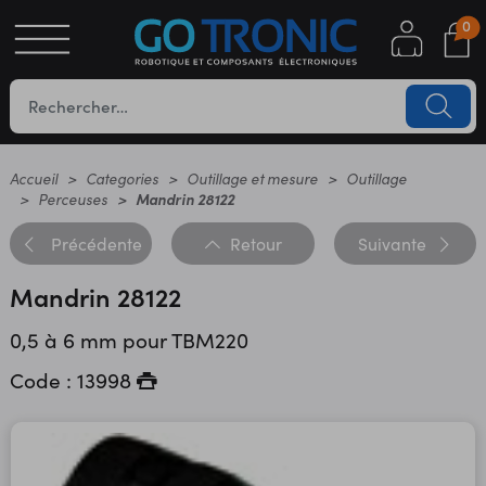
0
S
OTIQUE
UES
Accueil
Categories
Outillage et mesure
Outillage
Perceuses
Mandrin 28122
Précédente
Retour
Suivante
Mandrin 28122
0,5 à 6 mm pour TBM220
Code : 13998
YC