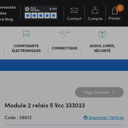
0
veautés
des
Panier
Contact
Compte
re blog
COMPOSANTS
AUDIO, LIVRES,
CONNECTIQUE
ÉLECTRONIQUES
SÉCURITÉ
Page
Suivante
Module 2 relais 5 Vcc 333023
Code : 38613
Imprimer l’article