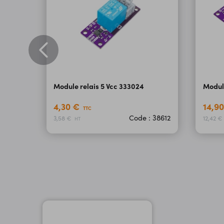
Module relais 5 Vcc 333024
Module
4,30 €
14,9
TTC
Code : 38612
3,58 €
12,42 €
HT