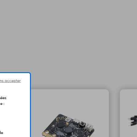
ns accepter
nées
e :
de