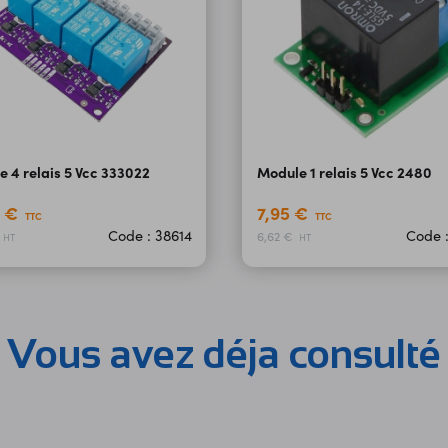
 4 relais 5 Vcc 333022
Module 1 relais 5 Vcc 2480
0 €
7,95 €
TTC
TTC
Code : 38614
Code 
6,62 €
HT
HT
Vous avez déja consulté