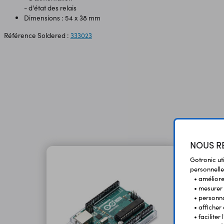
- d'état des relais
Dimensions : 54 x 38 mm
Référence Soldered :
333023
NOUS RE
Gotronic ut
personnelle
• améliorer
• mesurer 
• personna
• afficher
• facilite