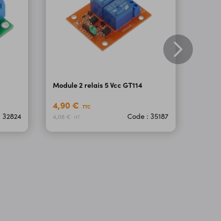
Module 2 relais 5 Vcc GT114
4,90 €
TTC
: 32824
Code : 35187
4,08 €
HT