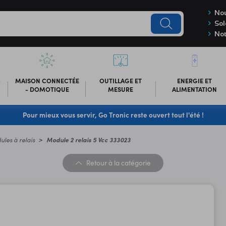
Nou
Sol
Not
-
MAISON CONNECTÉE
OUTILLAGE ET
ENERGIE ET
- DOMOTIQUE
MESURE
ALIMENTATION
Pour mieux vous servir, Go Tronic reste ouvert tout l'été !
les à relais
Module 2 relais 5 Vcc 333023
Retour
à la catégorie