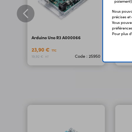
paiement)
Nous pouvon
précises et 
Vous pouvez
préférences 
Pour plus d
Arduino Uno R3 A000066
Carte
23,90 €
6,90
TTC
Code : 25950
19,92 €
5,75 €
HT