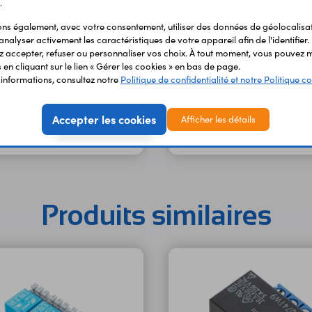
.
s également, avec votre consentement, utiliser des données de géolocalisa
analyser activement les caractéristiques de votre appareil afin de l'identifier.
 accepter, refuser ou personnaliser vos choix. À tout moment, vous pouvez m
en cliquant sur le lien « Gérer les cookies » en bas de page.
'informations, consultez notre
Politique de confidentialité et notre Politique co
 Raspberry Pi Pico H SC0917
Carte Raspberry Pi 4 B - 4 G
 €
119,50 €
Accepter les cookies
Afficher les détails
TTC
TTC
Code : 37892
Code 
99,58 €
HT
HT
Produits similaires