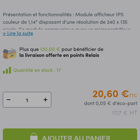
Présentation et fonctionnalités : Module afficheur IPS
couleur de 1,14" disposant d'une résolution de 240 x 135
pixels. Ce module communique avec un microcontrôleur
> Lire la suite
compatible Arduino ou Raspberry Pi Pico via une liaison
SPI. Cet afficheur est idéal pour la réalisation d'un projet
Plus que
120,00 €
pour bénéficier de
nécessitant une lisibilité claire et colorée. Programmation
la livraison offerte en points Relais
et communication : Le fabricant propose un guide
d'utilisation avec exemples de programmes Arduino et
Quantité en stock : 17
MicroPython, voir fiche technique. Connectique : L'interface
SPI et l'alimentation de cet afficheur sont disponibles sur
20,60 €
des pastilles femelles (connecteur mâles à souder inclus).
TTC
Contenu : - 1 x afficheur LCD couleur 1,14" - 1 x connecteur
dont 0,05 € d'éco-part
8 broches mâles à souder Remarque : Cet afficheur est
HT
également compatible avec les cartes RP2040
17,17 €
avec interface SPI et firmware MicroPython.
Caractéristiques : ​Alimentation : 3,3 ou 5 Vcc Interface : SPI
Driver : ST7786 Ecran : IPS 1,14'' Résolution : 240 x 135 pixels
AJOUTER AU PANIER