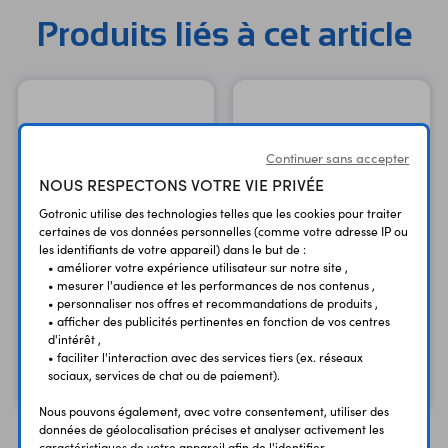
Produits liés à cet article
Continuer sans accepter
NOUS RESPECTONS VOTRE VIE PRIVÉE
Gotronic utilise des technologies telles que les cookies pour traiter
certaines de vos données personnelles (comme votre adresse IP ou
les identifiants de votre appareil) dans le but de :
• améliorer votre expérience utilisateur sur notre site ,
• mesurer l'audience et les performances de nos contenus ,
• personnaliser nos offres et recommandations de produits ,
Arduino Uno R3
Carte Raspberry Pi Pico
• afficher des publicités pertinentes en fonction de vos centres
A000066
SC0915
d'intérêt ,
• faciliter l'interaction avec des services tiers (ex. réseaux
23,90 €
5,45 €
TTC
TTC
sociaux, services de chat ou de paiement).
19,92 €
4,54 €
Code : 25950
Code : 37130
HT
HT
Nous pouvons également, avec votre consentement, utiliser des
données de géolocalisation précises et analyser activement les
caractéristiques de votre appareil afin de l'identifier.