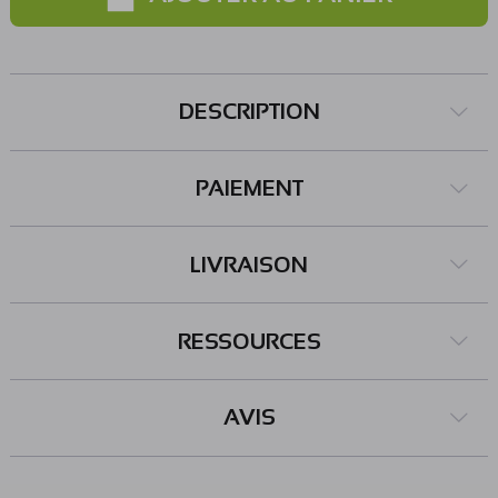
Couleurs : 16 bits Dimensions du module : 36 x 44 mm
Diamètre afficheur : 32,4 mm Référence SB Components:
1,14 Inch LCD Breakout SKU21741
DESCRIPTION
PAIEMENT
LIVRAISON
RESSOURCES
AVIS