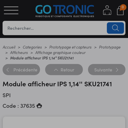
0
S
OTIQUE
UES
Accueil
Categories
Prototypage et capteurs
Prototypage
Afficheurs
Affichage graphique couleur
Module afficheur IPS 1,14'' SKU21741
Précédente
Retour
Suivante
Module afficheur IPS 1,14'' SKU21741
SPI
YC
Code : 37635