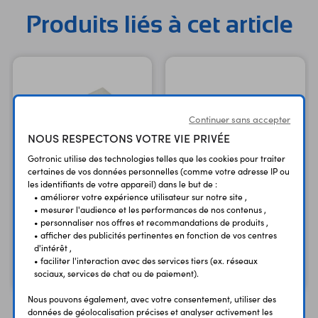
Produits liés à cet article
Continuer sans accepter
NOUS RESPECTONS VOTRE VIE PRIVÉE
Gotronic utilise des technologies telles que les cookies pour traiter
certaines de vos données personnelles (comme votre adresse IP ou
les identifiants de votre appareil) dans le but de :
• améliorer votre expérience utilisateur sur notre site ,
Carte Raspberry Pi 4 B -
• mesurer l'audience et les performances de nos contenus ,
2 GB
Pack de 10 câbles de
• personnaliser nos offres et recommandations de produits ,
Version 2 GB
connexion M/M BBJ8
• afficher des publicités pertinentes en fonction de vos centres
d'intérêt ,
69,90 €
1,90 €
• faciliter l'interaction avec des services tiers (ex. réseaux
TTC
TTC
58,25 €
1,58 €
Code : 36437
Code : 12313
sociaux, services de chat ou de paiement).
HT
HT
Nous pouvons également, avec votre consentement, utiliser des
données de géolocalisation précises et analyser activement les