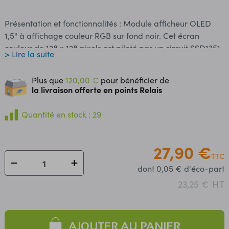
Présentation et fonctionnalités : Module afficheur OLED
1,5" à affichage couleur RGB sur fond noir. Cet écran
couleur de 128 x 128 pixels est piloté par un circuit SSD1351.
> Lire la suite
Programmation et communication : La communication
avec la carte ou le microcontrôleur s’effectue en SPI. Des
Plus que
120,00 €
pour bénéficier de
exemples de programmes pour Raspberry Pi, STM32 et
la livraison offerte en points Relais
Arduino sont disponibles en fiche technique. Connectique :
L'interface SPI est accessible sur un connecteur 7 broches
Quantité en stock : 29
(cordon inclus). Contenu : - 1 x afficheur OLED RGB 1,5" - 1
x cordon afficheur vers 7 broches femelles - 4 x entretoises
27,90 €
avec vis Caractéristiques : Alimentation: 3,3 ou 5 Vcc Ecran
TTC
OLED : - dimensions : 1,5" (27 x 27 mm) - résolution : 128 x
dont 0,05 € d'éco-part
128 pixels - couleur : RGB (65000 couleurs) - angle de
HT
vision : > 160° - niveaux de gris : 16 Interface: SPI Driver :
23,25 €
SSD1351 Dimensions : 44,5 x 37 mm Référence Waveshare :
14747
AJOUTER AU PANIER