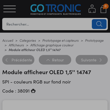
0
S
OTIQUE
UES
Accueil
Categories
Prototypage et capteurs
Prototypage
Afficheurs
Affichage graphique couleur
Module afficheur OLED 1,5'' 14747
Précédente
Retour
Suivante
Module afficheur OLED 1,5'' 14747
SPI - couleurs RGB sur fond noir
YC
Code : 38091